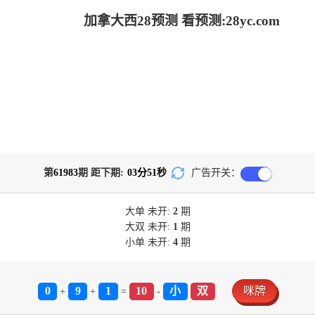
加拿大西28预测 看预测:28yc.com
第
61983
期 距下期:
03
分
51
秒
广告开关：
大单
未开:
2
期
大双
未开:
1
期
小单
未开:
4
期
0
9
1
10
小
双
咪牌
+
+
=
-