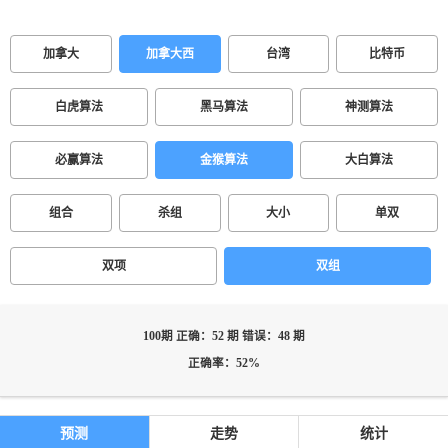
加拿大
加拿大西
台湾
比特币
白虎算法
黑马算法
神测算法
必赢算法
金猴算法
大白算法
组合
杀组
大小
单双
双项
双组
100期 正确：52 期 错误：48 期
正确率：52%
预测
走势
统计