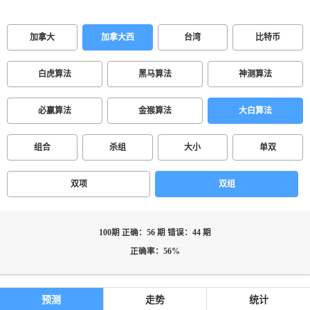
加拿大
加拿大西
台湾
比特币
白虎算法
黑马算法
神测算法
必赢算法
金猴算法
大白算法
组合
杀组
大小
单双
双项
双组
100期 正确：56 期 错误：44 期
正确率：56%
预测
走势
统计