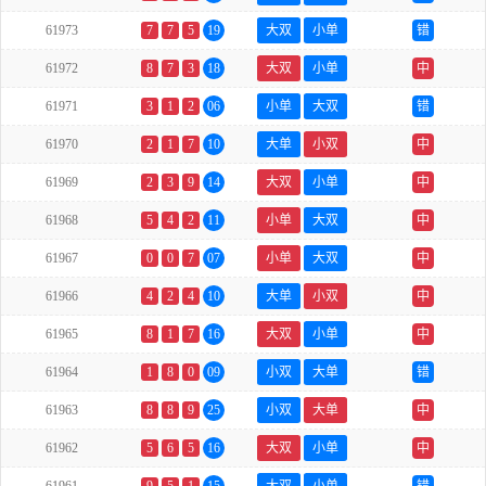
61973
7
7
5
19
大双
小单
错
61972
8
7
3
18
大双
小单
中
61971
3
1
2
06
小单
大双
错
61970
2
1
7
10
大单
小双
中
61969
2
3
9
14
大双
小单
中
61968
5
4
2
11
小单
大双
中
61967
0
0
7
07
小单
大双
中
61966
4
2
4
10
大单
小双
中
61965
8
1
7
16
大双
小单
中
61964
1
8
0
09
小双
大单
错
61963
8
8
9
25
小双
大单
中
61962
5
6
5
16
大双
小单
中