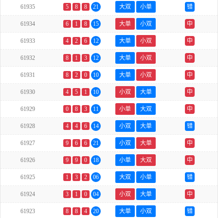
61935
5
8
8
21
大双
小单
错
61934
6
1
8
15
大单
小双
中
61933
4
2
6
12
大单
小双
中
61932
8
1
3
12
大单
小双
中
61931
8
2
0
10
大单
小双
中
61930
4
5
1
10
小双
大单
中
61929
0
8
3
11
小单
大双
中
61928
4
4
6
14
小双
大单
错
61927
9
6
6
21
小双
大单
中
61926
9
9
0
18
小单
大双
中
61925
1
3
2
06
大双
小单
错
61924
3
1
0
04
小双
大单
中
61923
8
8
4
20
大单
小双
错