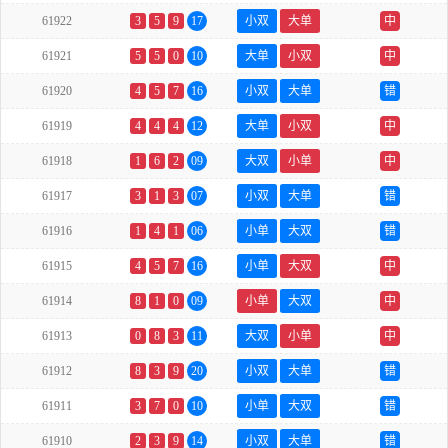
61922
3
5
9
17
小双
大单
中
61921
5
5
0
10
大单
小双
中
61920
4
5
7
16
小双
大单
错
61919
4
4
4
12
大单
小双
中
61918
1
6
2
09
大双
小单
中
61917
3
1
3
07
小双
大单
错
61916
1
4
1
06
小单
大双
错
61915
4
5
7
16
小单
大双
中
61914
8
1
0
09
小单
大双
中
61913
0
8
3
11
大双
小单
中
61912
8
3
9
20
小双
大单
错
61911
3
7
0
10
小单
大双
错
61910
2
3
9
14
小双
大单
错