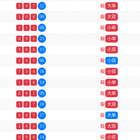
12
殺
大单
5
0
7
09
殺
大双
1
0
8
08
殺
小单
5
1
2
23
殺
小单
8
9
6
13
殺
小双
5
0
8
06
殺
小双
1
4
1
16
殺
小双
7
5
4
14
殺
小单
1
7
6
09
殺
大单
0
8
1
10
殺
大双
1
2
7
17
殺
大单
4
6
7
13
殺
大双
2
8
3
14
殺
小双
6
0
8