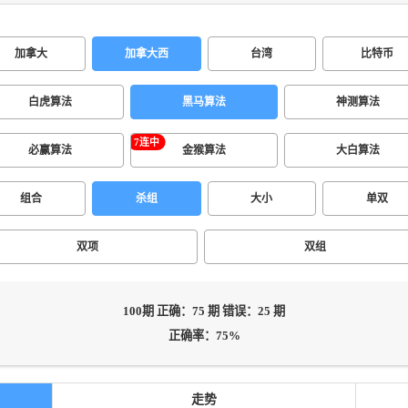
加拿大
加拿大西
台湾
比特币
白虎算法
黑马算法
神测算法
必赢算法
金猴算法
大白算法
组合
杀组
大小
单双
双项
双组
100期 正确：75 期 错误：25 期
正确率：75%
走势