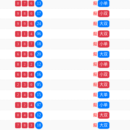
13
殺
小单
0
7
6
17
殺
小双
9
8
0
24
殺
大双
9
9
6
06
殺
大双
1
1
4
18
殺
小单
3
8
7
20
殺
大双
6
8
6
12
殺
小单
8
2
2
16
殺
小双
6
6
4
05
殺
大双
2
3
0
15
殺
大单
2
4
9
07
殺
小单
1
2
4
12
殺
大双
0
4
8
18
殺
大双
7
8
3