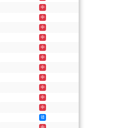
中
中
中
中
中
中
中
中
中
中
中
错
中