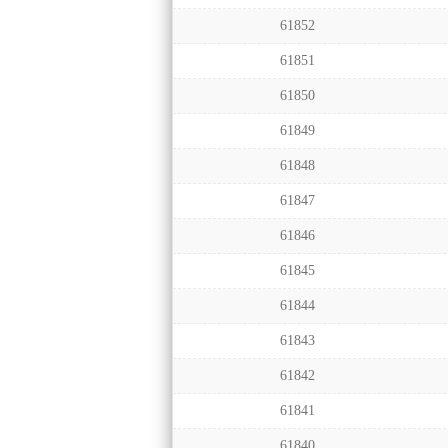
61852
61851
61850
61849
61848
61847
61846
61845
61844
61843
61842
61841
61840