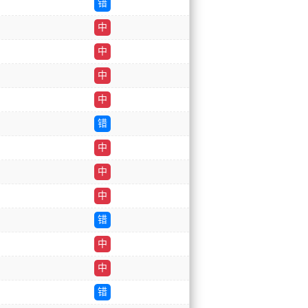
错
中
中
中
中
错
中
中
中
错
中
中
错