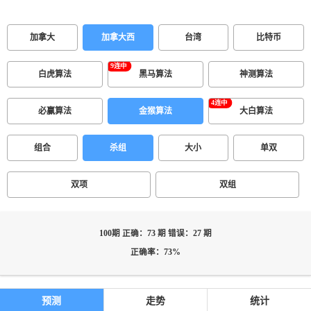
加拿大
加拿大西
台湾
比特币
白虎算法
黑马算法
神测算法
必赢算法
金猴算法
大白算法
组合
杀组
大小
单双
双项
双组
100期 正确：73 期 错误：27 期
正确率：73%
预测
走势
统计