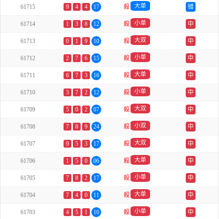
大单
61715
9
4
4
17
殺
错
小单
61714
1
3
8
12
殺
中
大双
61713
0
1
9
10
殺
中
小单
61712
2
7
6
15
殺
中
大单
61711
6
7
3
16
殺
中
小单
61710
3
7
2
12
殺
中
大双
61709
5
0
2
07
殺
中
小双
61708
7
8
9
24
殺
中
大双
61707
9
5
3
17
殺
中
大单
61706
1
5
0
06
殺
中
小单
61705
7
8
2
17
殺
中
大单
61704
7
4
0
11
殺
中
小单
61703
4
5
1
10
殺
中