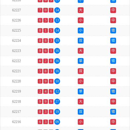
62228
8
6
9
23
小
错
62227
7
0
7
14
大
中
62226
6
5
2
13
小
中
62225
8
1
5
14
小
错
62224
8
8
3
19
双
错
62223
9
6
1
16
大
中
62222
6
2
8
16
单
错
62221
5
8
3
16
双
中
62220
1
9
0
10
小
中
62219
2
4
6
12
单
错
62218
9
9
9
27
大
中
62217
8
3
8
19
双
错
62216
6
3
0
09
小
中