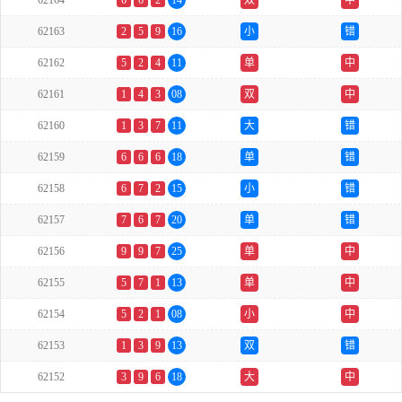
62164
6
6
2
14
双
中
62163
2
5
9
16
小
错
62162
5
2
4
11
单
中
62161
1
4
3
08
双
中
62160
1
3
7
11
大
错
62159
6
6
6
18
单
错
62158
6
7
2
15
小
错
62157
7
6
7
20
单
错
62156
9
9
7
25
单
中
62155
5
7
1
13
单
中
62154
5
2
1
08
小
中
62153
1
3
9
13
双
错
62152
3
9
6
18
大
中