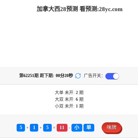
加拿大西28预测 看预测:28yc.com
第
62251
期 距下期:
00
分
19
秒
广告开关：
大单
未开:
2
期
大双
未开:
6
期
小双
未开:
1
期
5
1
5
11
小
单
咪牌
+
+
=
-