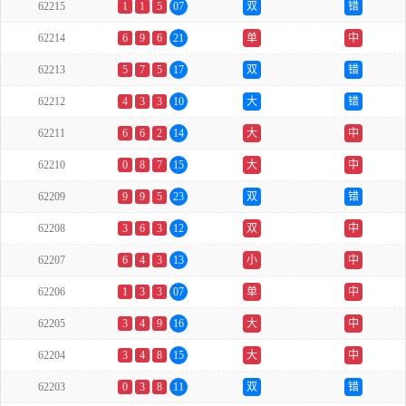
62215
1
1
5
07
双
错
62214
6
9
6
21
单
中
62213
5
7
5
17
双
错
62212
4
3
3
10
大
错
62211
6
6
2
14
大
中
62210
0
8
7
15
大
中
62209
9
9
5
23
双
错
62208
3
6
3
12
双
中
62207
6
4
3
13
小
中
62206
1
3
3
07
单
中
62205
3
4
9
16
大
中
62204
3
4
8
15
大
中
62203
0
3
8
11
双
错