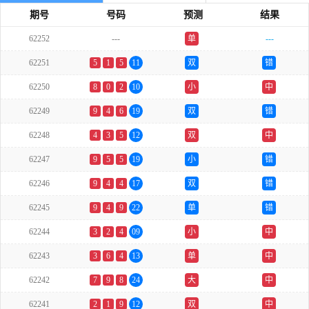
期号
号码
预测
结果
62252
---
单
---
62251
5
1
5
11
双
错
62250
8
0
2
10
小
中
62249
9
4
6
19
双
错
62248
4
3
5
12
双
中
62247
9
5
5
19
小
错
62246
9
4
4
17
双
错
62245
9
4
9
22
单
错
62244
3
2
4
09
小
中
62243
3
6
4
13
单
中
62242
7
9
8
24
大
中
62241
2
1
9
12
双
中