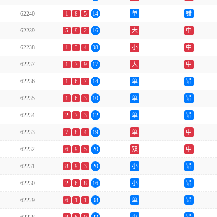
62240
1
8
5
14
单
错
62239
5
9
2
16
大
中
62238
1
3
4
08
小
中
62237
1
7
9
17
大
中
62236
1
6
7
14
单
错
62235
1
6
3
10
单
错
62234
2
7
3
12
单
错
62233
7
8
4
19
单
中
62232
6
9
5
20
双
中
62231
8
9
3
20
小
错
62230
2
6
8
16
小
错
62229
6
1
1
08
单
错