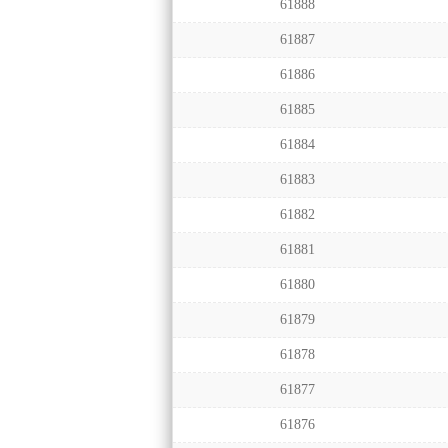
61888
61887
61886
61885
61884
61883
61882
61881
61880
61879
61878
61877
61876