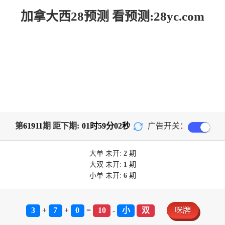
加拿大西28预测 看预测:28yc.com
第
61911
期 距下期:
01
时
59
分
02
秒
广告开关：
大单
未开:
2
期
大双
未开:
1
期
小单
未开:
6
期
3
+
7
+
0
=
10
-
小
双
咪牌