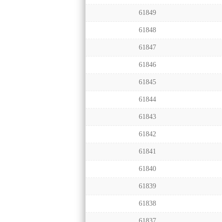
61849
61848
61847
61846
61845
61844
61843
61842
61841
61840
61839
61838
61837