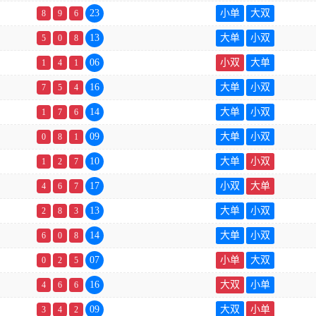
23
小单
大双
8
9
6
13
大单
小双
5
0
8
06
小双
大单
1
4
1
16
大单
小双
7
5
4
14
大单
小双
1
7
6
09
大单
小双
0
8
1
10
大单
小双
1
2
7
17
小双
大单
4
6
7
13
大单
小双
2
8
3
14
大单
小双
6
0
8
07
小单
大双
0
2
5
16
大双
小单
4
6
6
09
大双
小单
3
4
2