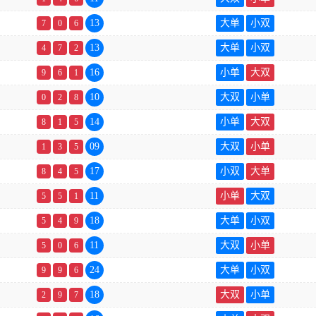
13
大单
小双
7
0
6
13
大单
小双
4
7
2
16
小单
大双
9
6
1
10
大双
小单
0
2
8
14
小单
大双
8
1
5
09
大双
小单
1
3
5
17
小双
大单
8
4
5
11
小单
大双
5
5
1
18
大单
小双
5
4
9
11
大双
小单
5
0
6
24
大单
小双
9
9
6
18
大双
小单
2
9
7