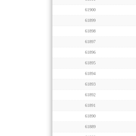
61900
61899
61898
61897
61896
61895
61894
61893
61892
61891
61890
61889