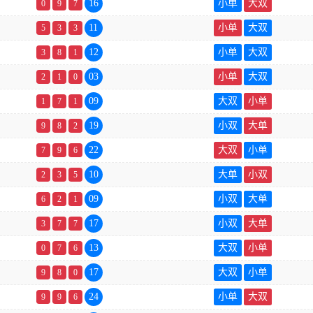
16
小单
大双
0
9
7
11
小单
大双
5
3
3
12
小单
大双
3
8
1
03
小单
大双
2
1
0
09
大双
小单
1
7
1
19
小双
大单
9
8
2
22
大双
小单
7
9
6
10
大单
小双
2
3
5
09
小双
大单
6
2
1
17
小双
大单
3
7
7
13
大双
小单
0
7
6
17
大双
小单
9
8
0
24
小单
大双
9
9
6