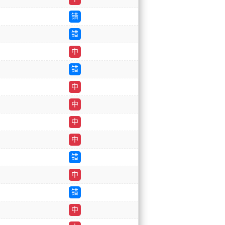
错
错
中
错
中
中
中
中
错
中
错
中