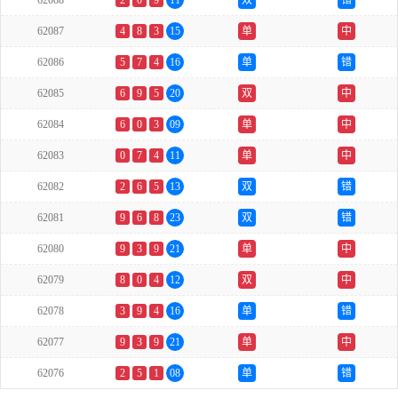
62088
2
0
9
11
双
错
62087
4
8
3
15
单
中
62086
5
7
4
16
单
错
62085
6
9
5
20
双
中
62084
6
0
3
09
单
中
62083
0
7
4
11
单
中
62082
2
6
5
13
双
错
62081
9
6
8
23
双
错
62080
9
3
9
21
单
中
62079
8
0
4
12
双
中
62078
3
9
4
16
单
错
62077
9
3
9
21
单
中
62076
2
5
1
08
单
错