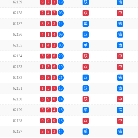
62139
9
7
3
19
双
错
62138
2
4
2
08
双
中
62137
8
3
3
14
单
错
62136
4
1
4
09
双
错
62135
1
4
3
08
单
错
62134
5
9
6
20
双
中
62133
1
3
6
10
双
中
62132
5
8
8
21
双
错
62131
1
5
7
13
双
错
62130
5
9
0
14
双
中
62129
3
9
4
16
单
错
62128
0
9
9
18
双
中
62127
3
8
3
14
单
错