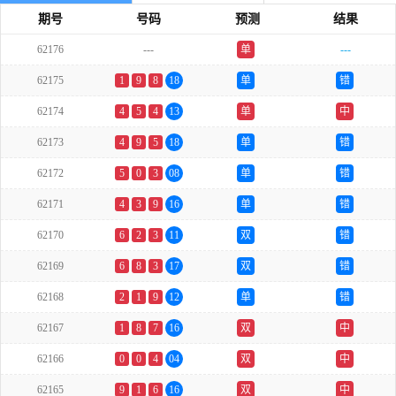
期号
号码
预测
结果
62176
---
单
---
62175
1
9
8
18
单
错
62174
4
5
4
13
单
中
62173
4
9
5
18
单
错
62172
5
0
3
08
单
错
62171
4
3
9
16
单
错
62170
6
2
3
11
双
错
62169
6
8
3
17
双
错
62168
2
1
9
12
单
错
62167
1
8
7
16
双
中
62166
0
0
4
04
双
中
62165
9
1
6
16
双
中