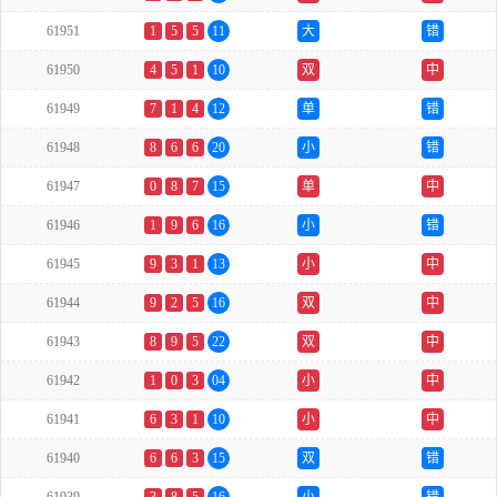
61951
1
5
5
11
大
错
61950
4
5
1
10
双
中
61949
7
1
4
12
单
错
61948
8
6
6
20
小
错
61947
0
8
7
15
单
中
61946
1
9
6
16
小
错
61945
9
3
1
13
小
中
61944
9
2
5
16
双
中
61943
8
9
5
22
双
中
61942
1
0
3
04
小
中
61941
6
3
1
10
小
中
61940
6
6
3
15
双
错