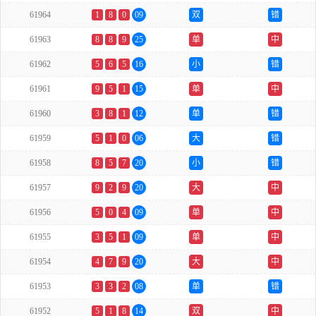
61964
1
8
0
09
双
错
61963
8
8
9
25
单
中
61962
5
6
5
16
小
错
61961
9
5
1
15
单
中
61960
3
8
1
12
单
错
61959
5
1
0
06
大
错
61958
8
5
7
20
小
错
61957
9
2
9
20
大
中
61956
5
0
4
09
单
中
61955
3
5
1
09
单
中
61954
4
7
9
20
大
中
61953
3
3
2
08
单
错
61952
5
1
8
14
双
中