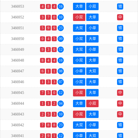
3466953
4
8
4
16
大单
小双
错
3466952
3
7
0
10
小双
大单
中
3466951
5
9
9
23
大双
小单
错
3466950
0
4
5
09
小双
大单
错
3466949
9
3
0
12
大双
小单
错
3466948
8
4
4
16
小双
大单
错
3466947
6
1
1
08
小单
大双
错
3466946
1
3
3
07
小双
大单
错
3466945
7
5
0
12
小双
大单
中
3466944
1
1
2
04
大单
小双
中
3466943
2
5
3
10
小双
大单
中
3466942
7
8
8
23
大双
小单
错
3466941
2
9
1
12
小单
大双
错