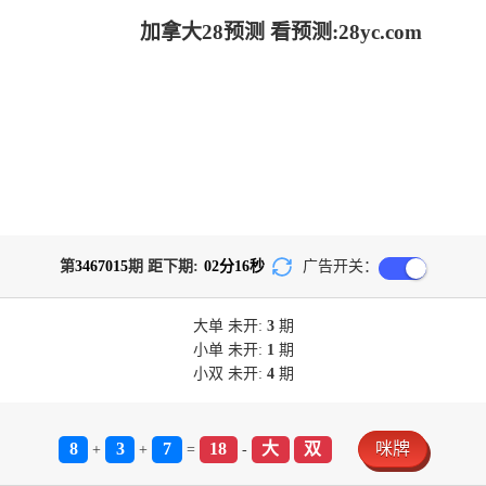
加拿大28预测 看预测:28yc.com
第
3467015
期 距下期:
02
分
16
秒
广告开关：
大单
未开:
3
期
小单
未开:
1
期
小双
未开:
4
期
8
3
7
18
大
双
咪牌
+
+
=
-