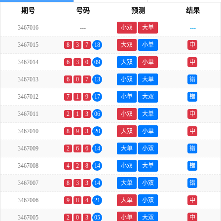
期号
号码
预测
结果
3467016
---
小双
大单
---
3467015
8
3
7
18
大双
小单
中
3467014
6
3
0
09
大双
小单
中
3467013
6
0
7
13
小双
大单
错
3467012
7
1
9
17
小单
大双
错
3467011
2
1
3
06
小双
大单
中
3467010
8
9
3
20
大双
小单
中
3467009
2
6
6
14
大单
小双
错
3467008
4
2
8
14
小双
大单
错
3467007
8
3
3
14
大单
小双
错
3467006
9
8
4
21
大单
小双
中
3467005
2
0
3
05
小单
大双
中