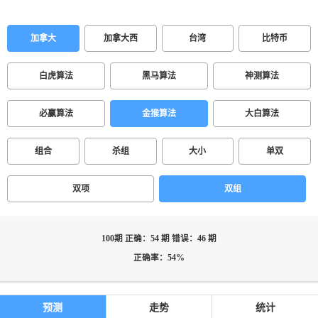
加拿大
加拿大西
台湾
比特币
白虎算法
黑马算法
神测算法
必赢算法
金猴算法
大白算法
组合
杀组
大小
单双
双项
双组
100期 正确：54 期 错误：46 期
正确率：54%
预测
走势
统计