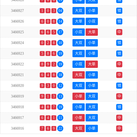
3466928
7
6
6
19
小单
大双
错
3466927
1
0
3
04
大双
小单
错
3466926
6
0
8
14
大单
小双
错
3466925
6
6
5
17
小双
大单
中
3466924
0
2
8
10
大双
小单
错
3466923
5
8
6
19
大双
小单
错
3466922
8
9
2
19
小双
大单
中
3466921
6
4
8
18
大双
小单
中
3466920
9
3
0
12
大双
小单
错
3466919
9
1
3
13
小单
大双
中
3466918
4
8
7
19
小单
大双
错
3466917
6
4
1
11
小单
大双
中
3466916
7
6
9
22
大双
小单
中