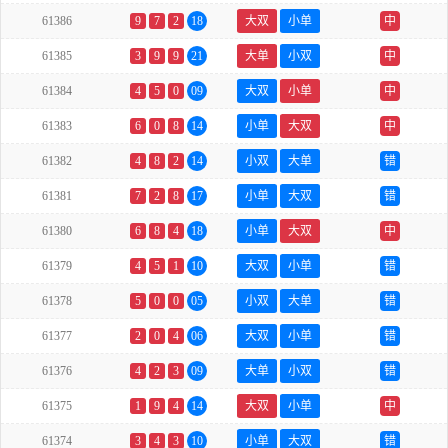
61386
9
7
2
18
大双
小单
中
61385
3
9
9
21
大单
小双
中
61384
4
5
0
09
大双
小单
中
61383
6
0
8
14
小单
大双
中
61382
4
8
2
14
小双
大单
错
61381
7
2
8
17
小单
大双
错
61380
6
8
4
18
小单
大双
中
61379
4
5
1
10
大双
小单
错
61378
5
0
0
05
小双
大单
错
61377
2
0
4
06
大双
小单
错
61376
4
2
3
09
大单
小双
错
61375
1
9
4
14
大双
小单
中
61374
3
4
3
10
小单
大双
错