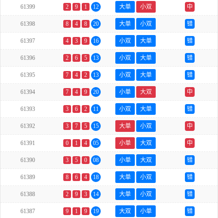
61399
2
9
1
12
大单
小双
中
61398
8
4
8
20
大单
小双
错
61397
4
3
9
16
小双
大单
错
61396
2
6
5
13
小双
大单
错
61395
7
4
2
13
小双
大单
错
61394
7
4
9
20
小单
大双
中
61393
3
6
2
11
小双
大单
错
61392
3
7
5
15
大单
小双
中
61391
0
1
4
05
小单
大双
中
61390
3
5
0
08
小单
大双
错
61389
8
6
4
18
大单
小双
错
61388
2
9
3
14
大单
小双
错
61387
9
1
9
19
大双
小单
错