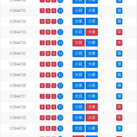
115044736
7
6
9
22
小双
大单
错
115044735
5
5
4
14
小双
大单
错
115044734
6
9
7
22
大单
小双
错
115044733
5
9
3
17
小双
大单
中
115044732
5
6
3
14
大双
小单
中
115044731
2
8
4
14
小双
大单
错
115044730
6
3
4
13
小双
大单
错
115044729
0
6
6
12
大双
小单
错
115044728
6
2
3
11
大单
小双
错
115044727
2
7
3
12
大双
小单
错
115044726
8
9
4
21
小双
大单
中
115044725
9
6
3
18
小单
大双
中
115044724
6
8
5
19
大双
小单
错