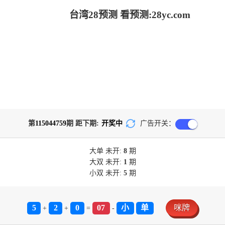
台湾28预测 看预测:28yc.com
第
115044759
期 距下期:
开奖中
广告开关：
大单
未开:
8
期
大双
未开:
1
期
小双
未开:
5
期
5
2
0
07
小
单
咪牌
+
+
=
-