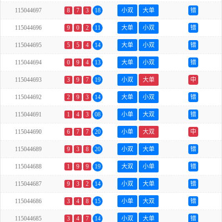
115044697
8
7
3
18
小双
大单
错
115044696
9
0
2
11
大单
小双
错
115044695
5
5
4
14
大单
小双
错
115044694
0
9
4
13
大单
小双
错
115044693
3
9
7
19
小双
大单
中
115044692
2
9
3
14
大单
小双
错
115044691
1
4
3
08
小单
大双
错
115044690
6
7
7
20
小单
大双
中
115044689
9
3
8
20
小双
大单
错
115044688
1
9
9
19
大双
小单
错
115044687
9
3
2
14
小双
大单
错
115044686
3
4
8
15
小单
大双
错
115044685
3
4
7
14
小双
大单
错