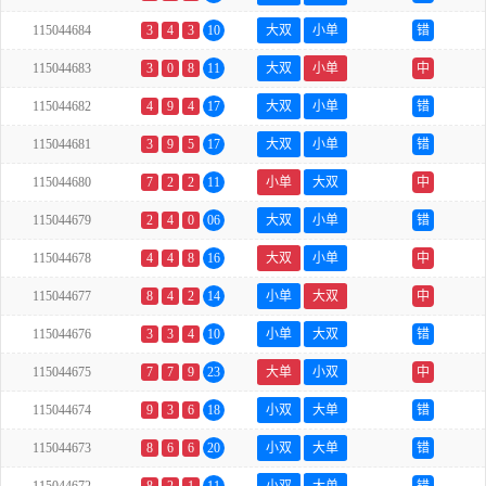
115044684
3
4
3
10
大双
小单
错
115044683
3
0
8
11
大双
小单
中
115044682
4
9
4
17
大双
小单
错
115044681
3
9
5
17
大双
小单
错
115044680
7
2
2
11
小单
大双
中
115044679
2
4
0
06
大双
小单
错
115044678
4
4
8
16
大双
小单
中
115044677
8
4
2
14
小单
大双
中
115044676
3
3
4
10
小单
大双
错
115044675
7
7
9
23
大单
小双
中
115044674
9
3
6
18
小双
大单
错
115044673
8
6
6
20
小双
大单
错