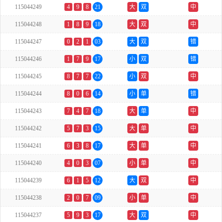
115044249
4
9
8
21
大
双
中
115044248
1
8
9
18
大
双
中
115044247
0
2
1
03
大
双
错
115044246
1
7
9
17
小
双
错
115044245
8
7
7
22
小
双
中
115044244
8
0
6
14
小
单
错
115044243
7
4
7
18
大
单
中
115044242
5
7
3
15
大
单
中
115044241
6
3
8
17
大
单
中
115044240
4
0
3
07
小
单
中
115044239
6
1
5
12
大
双
中
115044238
2
0
7
09
小
单
中
115044237
5
9
3
17
大
双
中