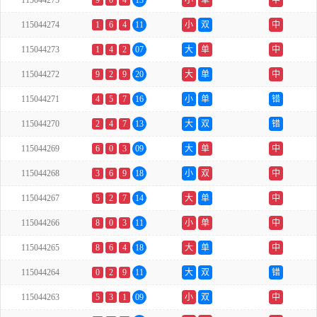
115044275
9
0
4
13
小
单
中
115044274
1
6
4
11
小
双
中
115044273
1
4
2
07
大
单
中
115044272
9
2
9
20
大
单
中
115044271
4
5
7
16
小
单
错
115044270
2
4
7
13
大
双
错
115044269
6
0
3
09
大
单
中
115044268
3
6
9
18
小
双
中
115044267
5
2
7
14
大
单
中
115044266
8
0
3
11
小
单
中
115044265
8
6
4
18
大
单
中
115044264
0
2
9
11
大
双
错
115044263
5
3
1
09
小
双
中