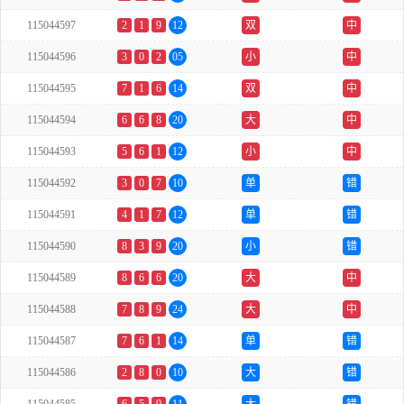
115044597
2
1
9
12
双
中
115044596
3
0
2
05
小
中
115044595
7
1
6
14
双
中
115044594
6
6
8
20
大
中
115044593
5
6
1
12
小
中
115044592
3
0
7
10
单
错
115044591
4
1
7
12
单
错
115044590
8
3
9
20
小
错
115044589
8
6
6
20
大
中
115044588
7
8
9
24
大
中
115044587
7
6
1
14
单
错
115044586
2
8
0
10
大
错