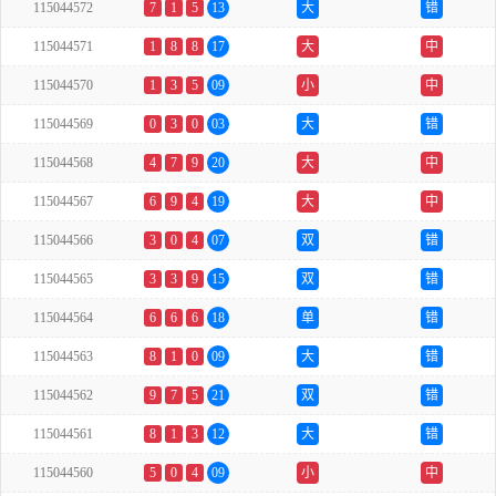
115044572
7
1
5
13
大
错
115044571
1
8
8
17
大
中
115044570
1
3
5
09
小
中
115044569
0
3
0
03
大
错
115044568
4
7
9
20
大
中
115044567
6
9
4
19
大
中
115044566
3
0
4
07
双
错
115044565
3
3
9
15
双
错
115044564
6
6
6
18
单
错
115044563
8
1
0
09
大
错
115044562
9
7
5
21
双
错
115044561
8
1
3
12
大
错
115044560
5
0
4
09
小
中