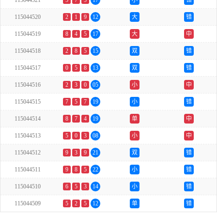
115044521
5
7
5
17
小
错
115044520
2
1
9
12
大
错
115044519
8
4
5
17
大
中
115044518
2
8
5
15
双
错
115044517
0
5
8
13
双
错
115044516
2
3
0
05
小
中
115044515
7
5
7
19
小
错
115044514
8
7
4
19
单
中
115044513
5
0
3
08
小
中
115044512
9
3
9
21
双
错
115044511
9
8
5
22
小
错
115044510
6
5
3
14
小
错
115044509
5
2
5
12
单
错