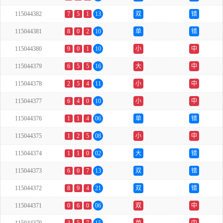
115044382
7
5
1
13
双
错
115044381
8
0
2
10
单
错
115044380
9
0
1
10
小
中
115044379
6
5
5
16
大
中
115044378
2
5
4
11
小
中
115044377
6
4
0
10
小
中
115044376
1
1
4
06
单
错
115044375
1
2
5
08
小
中
115044374
1
1
0
02
大
错
115044373
6
0
7
13
双
错
115044372
8
9
4
21
双
错
115044371
0
6
0
06
双
中