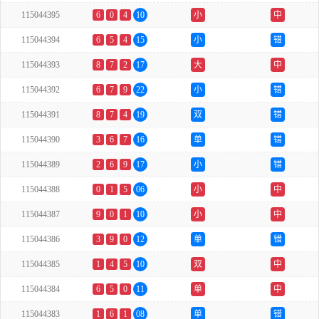
115044395
6
0
4
10
小
中
115044394
6
5
4
15
小
错
115044393
8
7
2
17
大
中
115044392
6
7
9
22
小
错
115044391
8
7
4
19
双
错
115044390
3
6
7
16
单
错
115044389
2
6
9
17
小
错
115044388
0
1
5
06
小
中
115044387
9
0
1
10
小
中
115044386
3
9
0
12
单
错
115044385
1
4
5
10
双
中
115044384
6
5
0
11
单
中
115044383
1
6
1
08
单
错