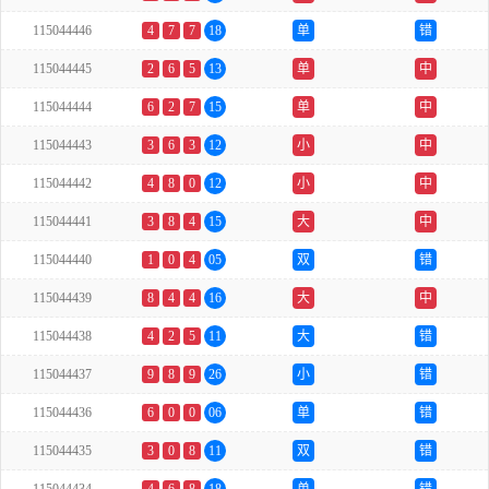
115044446
4
7
7
18
单
错
115044445
2
6
5
13
单
中
115044444
6
2
7
15
单
中
115044443
3
6
3
12
小
中
115044442
4
8
0
12
小
中
115044441
3
8
4
15
大
中
115044440
1
0
4
05
双
错
115044439
8
4
4
16
大
中
115044438
4
2
5
11
大
错
115044437
9
8
9
26
小
错
115044436
6
0
0
06
单
错
115044435
3
0
8
11
双
错