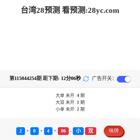
台湾28预测 看预测:28yc.com
第
115044254
期 距下期:
12
分
06
秒
广告开关：
大单
未开:
4
期
大双
未开:
1
期
小单
未开:
2
期
2
+
0
+
4
=
06
-
小
双
咪牌