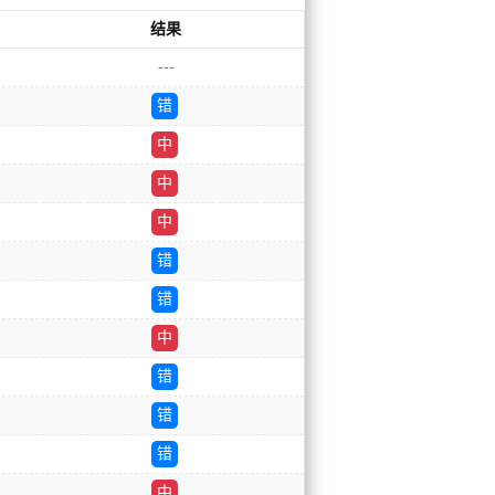
结果
---
错
中
中
中
错
错
中
错
错
错
中