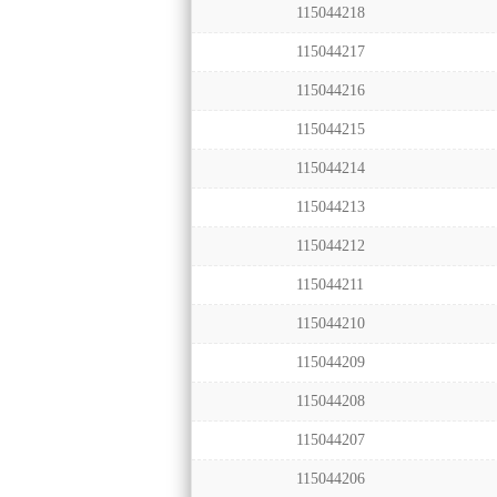
115044218
115044217
115044216
115044215
115044214
115044213
115044212
115044211
115044210
115044209
115044208
115044207
115044206