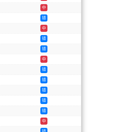
中
错
中
错
错
中
错
错
错
错
错
中
错