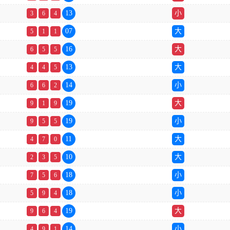
13
小
3
6
4
07
大
5
1
1
16
大
6
5
5
13
大
4
4
5
14
小
6
6
2
19
大
9
1
9
19
小
9
5
5
11
大
4
7
0
10
大
2
3
5
18
小
7
5
6
18
小
5
9
4
19
大
9
6
4
14
小
4
9
1