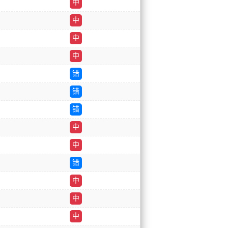
中
中
中
中
错
错
错
中
中
错
中
中
中