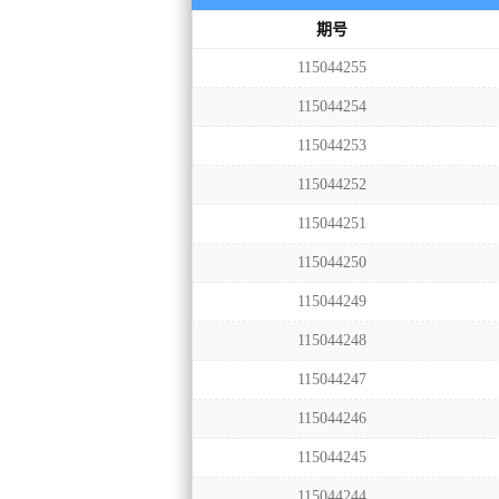
期号
115044255
115044254
115044253
115044252
115044251
115044250
115044249
115044248
115044247
115044246
115044245
115044244