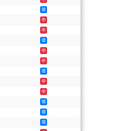
错
中
中
错
中
中
错
中
中
错
错
错