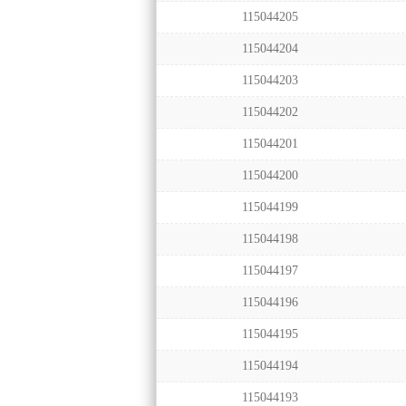
115044205
115044204
115044203
115044202
115044201
115044200
115044199
115044198
115044197
115044196
115044195
115044194
115044193