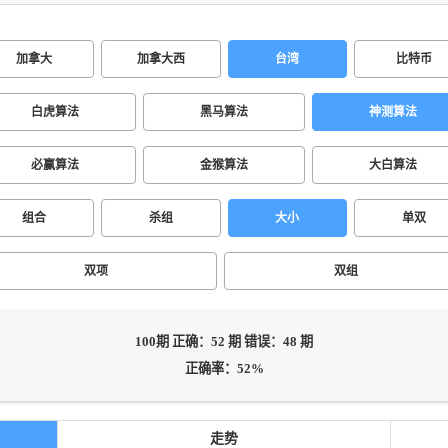
加拿大
加拿大西
台湾
比特币
白虎算法
黑马算法
神测算法
必赢算法
金猴算法
大白算法
组合
杀组
大小
单双
双项
双组
100期 正确：52 期 错误：48 期
正确率：52%
走势