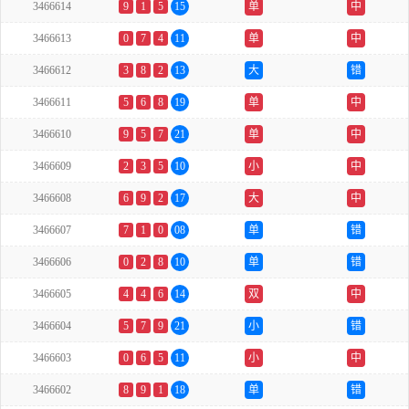
3466614
9
1
5
15
单
中
3466613
0
7
4
11
单
中
3466612
3
8
2
13
大
错
3466611
5
6
8
19
单
中
3466610
9
5
7
21
单
中
3466609
2
3
5
10
小
中
3466608
6
9
2
17
大
中
3466607
7
1
0
08
单
错
3466606
0
2
8
10
单
错
3466605
4
4
6
14
双
中
3466604
5
7
9
21
小
错
3466603
0
6
5
11
小
中
3466602
8
9
1
18
单
错