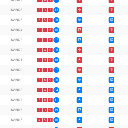
3466627
0
6
1
07
小
中
3466626
3
3
7
13
小
中
3466625
6
5
9
20
单
错
3466624
9
1
6
16
双
中
3466623
0
1
6
07
双
错
3466622
2
4
0
06
小
中
3466621
0
9
9
18
大
中
3466620
1
1
5
07
单
中
3466619
3
8
9
20
单
错
3466618
0
4
0
04
大
错
3466617
5
0
6
11
大
错
3466616
7
3
9
19
双
错
3466615
4
5
1
10
大
错