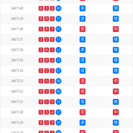
3467140
6
2
0
08
单
错
3467139
9
6
0
15
双
错
3467138
1
0
1
02
双
中
3467137
3
2
6
11
双
错
3467136
5
6
1
12
单
错
3467135
0
9
4
13
双
错
3467134
3
2
2
07
双
错
3467133
2
3
3
08
双
中
3467132
0
5
1
06
双
中
3467131
9
1
5
15
双
错
3467130
5
3
4
12
双
中
3467129
8
5
3
16
单
错