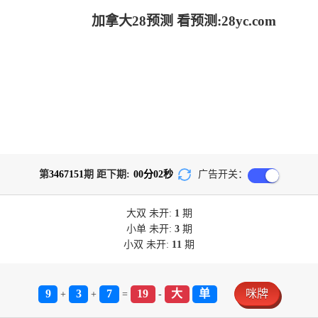
加拿大28预测 看预测:28yc.com
第
3467151
期 距下期:
00
分
02
秒
广告开关：
大双
未开:
1
期
小单
未开:
3
期
小双
未开:
11
期
9
3
7
19
大
单
咪牌
+
+
=
-