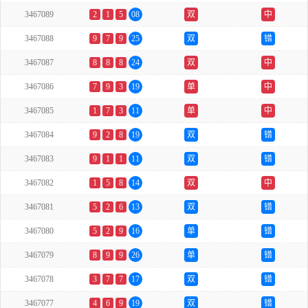
3467089
2
1
5
08
双
中
3467088
9
7
9
25
双
错
3467087
8
8
8
24
双
中
3467086
7
9
3
19
单
中
3467085
1
7
3
11
单
中
3467084
9
2
8
19
双
错
3467083
9
1
1
11
双
错
3467082
1
5
8
14
双
中
3467081
5
2
6
13
双
错
3467080
5
2
9
16
单
错
3467079
8
9
9
26
单
错
3467078
3
7
7
17
双
错
3467077
4
6
9
19
双
错