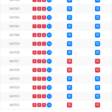
3467064
7
9
4
20
单
错
3467063
7
9
4
20
单
错
3467062
0
6
9
15
双
错
3467061
7
1
7
15
双
错
3467060
2
4
4
10
单
错
3467059
1
4
1
06
单
错
3467058
6
5
9
20
单
错
3467057
4
3
0
07
单
中
3467056
5
9
8
22
双
中
3467055
2
9
1
12
单
错
3467054
6
7
5
18
单
错
3467053
7
0
5
12
单
错
3467052
0
9
9
18
双
中