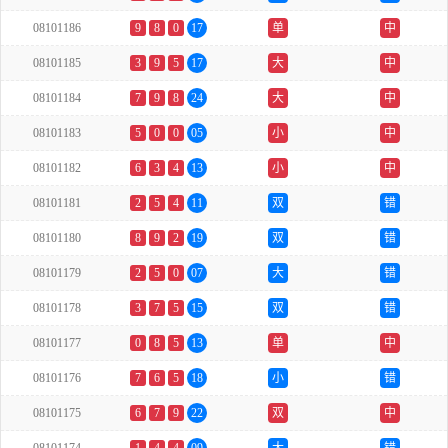
08101186
9
8
0
17
单
中
08101185
3
9
5
17
大
中
08101184
7
9
8
24
大
中
08101183
5
0
0
05
小
中
08101182
6
3
4
13
小
中
08101181
2
5
4
11
双
错
08101180
8
9
2
19
双
错
08101179
2
5
0
07
大
错
08101178
3
7
5
15
双
错
08101177
0
8
5
13
单
中
08101176
7
6
5
18
小
错
08101175
6
7
9
22
双
中