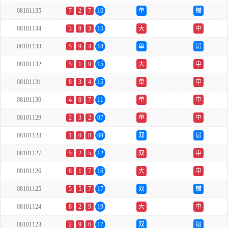
08101135
7
2
7
16
单
错
08101134
3
9
3
15
大
中
08101133
5
9
4
18
单
错
08101132
5
1
9
15
大
中
08101131
8
3
4
15
单
中
08101130
4
0
7
11
单
中
08101129
2
3
2
07
单
中
08101128
1
0
8
09
双
错
08101127
5
2
5
12
双
中
08101126
8
1
7
16
大
中
08101125
5
5
7
17
双
错
08101124
8
2
9
19
大
中
08101123
2
9
6
17
双
错