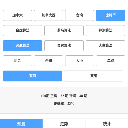
加拿大
加拿大西
台湾
比特币
白虎算法
黑马算法
神测算法
必赢算法
金猴算法
大白算法
组合
杀组
大小
单双
双项
双组
100期 正确：52 期 错误：48 期
正确率：52%
预测
走势
统计