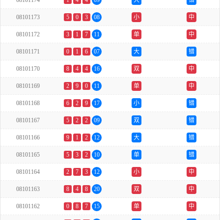
08101174
1
4
4
09
大
错
08101173
5
0
3
08
小
中
08101172
3
1
7
11
单
中
08101171
0
1
6
07
大
错
08101170
8
4
4
16
双
中
08101169
2
9
0
11
单
中
08101168
6
2
9
17
小
错
08101167
5
2
2
09
双
错
08101166
9
1
2
12
大
错
08101165
5
3
2
10
单
错
08101164
2
7
3
12
小
中
08101163
8
4
8
20
双
中
08101162
0
8
7
15
单
中