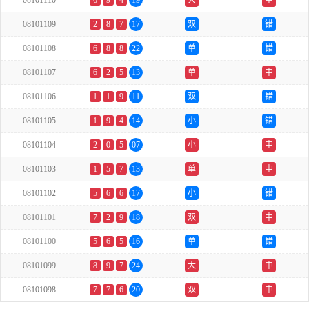
08101110
6
9
4
19
大
中
08101109
2
8
7
17
双
错
08101108
6
8
8
22
单
错
08101107
6
2
5
13
单
中
08101106
1
1
9
11
双
错
08101105
1
9
4
14
小
错
08101104
2
0
5
07
小
中
08101103
1
5
7
13
单
中
08101102
5
6
6
17
小
错
08101101
7
2
9
18
双
中
08101100
5
6
5
16
单
错
08101099
8
9
7
24
大
中
08101098
7
7
6
20
双
中