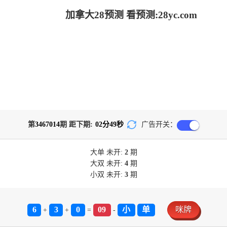
加拿大28预测 看预测:28yc.com
第
3467014
期 距下期:
02
分
49
秒
广告开关：
大单
未开:
2
期
大双
未开:
4
期
小双
未开:
3
期
6
3
0
09
小
单
咪牌
+
+
=
-