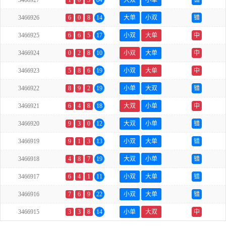
3466927
1
0
3
04
大双
小单
错
3466926
6
0
8
14
大单
小双
错
3466925
6
6
5
17
小双
大单
中
3466924
0
2
8
10
小双
大单
中
3466923
5
8
6
19
小双
大单
中
3466922
8
9
2
19
小单
大双
错
3466921
6
4
8
18
大双
小单
中
3466920
9
3
0
12
大双
小单
错
3466919
9
1
3
13
小双
大单
错
3466918
4
8
7
19
大双
小单
错
3466917
6
4
1
11
小双
大单
错
3466916
7
6
9
22
小双
大单
错
3466915
3
3
8
14
小单
大双
中