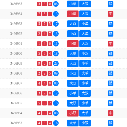
3466965
3
3
0
06
小单
大双
错
3466964
7
5
1
13
小单
大双
中
3466963
5
7
5
17
大双
小单
错
3466962
2
4
7
13
小双
大单
错
3466961
1
4
6
11
小单
大双
中
3466960
5
9
4
18
大单
小双
错
3466959
9
6
8
23
大双
小单
错
3466958
2
2
5
09
小双
大单
错
3466957
4
4
0
08
大双
小单
错
3466956
3
9
0
12
小单
大双
错
3466955
5
8
2
15
大双
小单
错
3466954
4
0
4
08
小双
大单
中
3466953
4
8
4
16
大单
小双
错