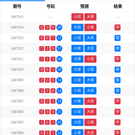
期号
号码
预测
结果
3467015
---
小双
大单
---
3467014
6
3
0
09
大双
小单
中
3467013
6
0
7
13
小双
大单
错
3467012
7
1
9
17
小单
大双
错
3467011
2
1
3
06
大单
小双
中
3467010
8
9
3
20
大单
小双
错
3467009
2
6
6
14
小双
大单
错
3467008
4
2
8
14
小双
大单
错
3467007
8
3
3
14
小单
大双
中
3467006
9
8
4
21
小双
大单
中
3467005
2
0
3
05
大双
小单
中
3467004
8
5
1
14
小单
大双
中