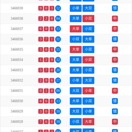
3466939
9
0
3
12
小单
大双
错
3466938
2
2
0
04
大单
小双
中
3466937
6
0
9
15
大单
小双
中
3466936
3
7
1
11
小双
大单
错
3466935
3
6
6
15
大单
小双
中
3466934
1
2
9
12
大单
小双
中
3466933
5
7
8
20
大单
小双
错
3466932
2
9
6
17
小单
大双
错
3466931
0
1
8
09
大双
小单
中
3466930
6
6
1
13
大单
小双
错
3466929
3
0
7
10
大双
小单
错
3466928
7
6
6
19
小双
大单
中