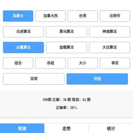
加拿大
加拿大西
台湾
比特币
白虎算法
黑马算法
神测算法
必赢算法
金猴算法
大白算法
组合
杀组
大小
单双
双项
双组
100期 正确：38 期 错误：62 期
正确率：38%
预测
走势
统计