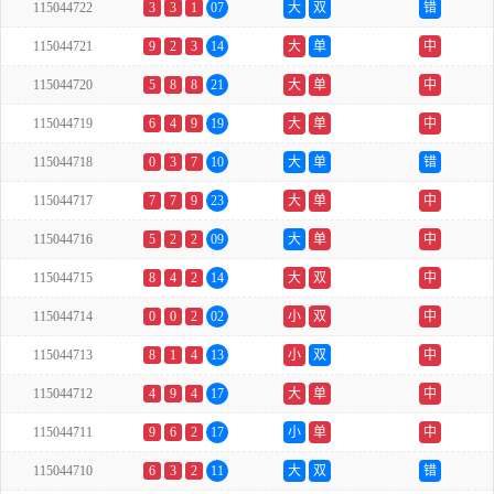
115044722
3
3
1
07
大
双
错
115044721
9
2
3
14
大
单
中
115044720
5
8
8
21
大
单
中
115044719
6
4
9
19
大
单
中
115044718
0
3
7
10
大
单
错
115044717
7
7
9
23
大
单
中
115044716
5
2
2
09
大
单
中
115044715
8
4
2
14
大
双
中
115044714
0
0
2
02
小
双
中
115044713
8
1
4
13
小
双
中
115044712
4
9
4
17
大
单
中
115044711
9
6
2
17
小
单
中
115044710
6
3
2
11
大
双
错