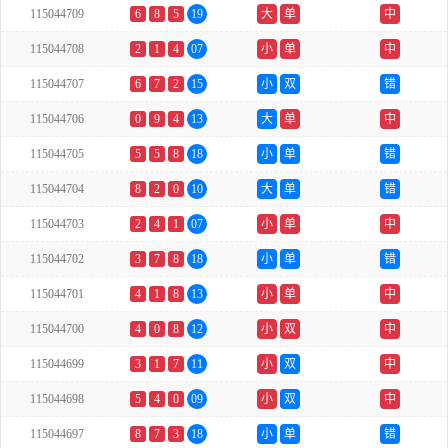
115044709
6
8
5
19
大
单
中
115044708
2
1
4
07
小
单
中
115044707
6
7
2
15
小
双
错
115044706
0
9
4
13
大
单
中
115044705
5
5
8
18
小
单
错
115044704
8
2
0
10
大
单
错
115044703
2
4
1
07
小
单
中
115044702
3
7
8
18
小
单
错
115044701
4
1
8
13
小
单
中
115044700
4
0
8
12
小
双
中
115044699
3
1
7
11
小
双
中
115044698
5
4
0
09
小
双
中
115044697
8
7
3
18
小
单
错