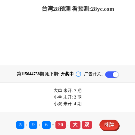
台湾28预测 看预测:28yc.com
第
115044758
期 距下期:
开奖中
广告开关：
大单
未开:
7
期
小单
未开:
2
期
小双
未开:
4
期
5
9
6
20
大
双
咪牌
+
+
=
-