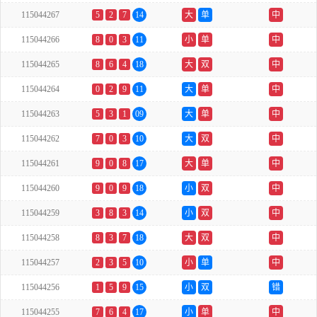
115044267
5
2
7
14
大
单
中
115044266
8
0
3
11
小
单
中
115044265
8
6
4
18
大
双
中
115044264
0
2
9
11
大
单
中
115044263
5
3
1
09
大
单
中
115044262
7
0
3
10
大
双
中
115044261
9
0
8
17
大
单
中
115044260
9
0
9
18
小
双
中
115044259
3
8
3
14
小
双
中
115044258
8
3
7
18
大
双
中
115044257
2
3
5
10
小
单
中
115044256
1
5
9
15
小
双
错
115044255
7
6
4
17
小
单
中