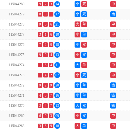
115044280
9
2
3
14
小
双
中
115044279
8
8
1
17
小
双
错
115044278
9
6
6
21
大
单
中
115044277
3
1
6
10
小
单
中
115044276
7
2
9
18
小
双
中
115044275
9
0
4
13
小
双
中
115044274
1
6
4
11
大
单
中
115044273
1
4
2
07
小
双
中
115044272
9
2
9
20
小
单
错
115044271
4
5
7
16
小
单
错
115044270
2
4
7
13
大
双
错
115044269
6
0
3
09
小
双
中
115044268
3
6
9
18
大
单
中