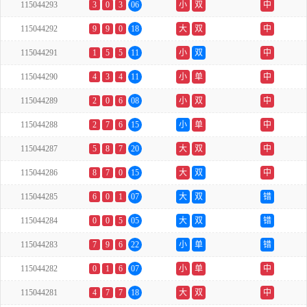
115044293
3
0
3
06
小
双
中
115044292
9
9
0
18
大
双
中
115044291
1
5
5
11
小
双
中
115044290
4
3
4
11
小
单
中
115044289
2
0
6
08
小
双
中
115044288
2
7
6
15
小
单
中
115044287
5
8
7
20
大
双
中
115044286
8
7
0
15
大
双
中
115044285
6
0
1
07
大
双
错
115044284
0
0
5
05
大
双
错
115044283
7
9
6
22
小
单
错
115044282
0
1
6
07
小
单
中
115044281
4
7
7
18
大
双
中