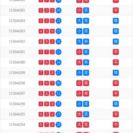
115044306
1
7
2
10
小
双
中
115044305
1
3
5
09
小
双
中
115044304
3
2
6
11
大
双
错
115044303
4
5
6
15
小
双
错
115044302
0
9
1
10
大
单
错
115044301
3
7
3
13
小
双
中
115044300
7
6
1
14
大
单
中
115044299
7
2
8
17
小
双
错
115044298
2
0
7
09
小
单
中
115044297
5
4
4
13
小
单
中
115044296
1
8
6
15
小
双
错
115044295
6
5
4
15
大
双
中
115044294
9
7
4
20
大
双
中