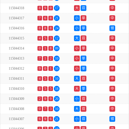
115044318
8
9
0
17
大
双
中
115044317
7
6
8
21
小
单
中
115044316
8
8
8
24
小
单
错
115044315
4
5
3
12
大
双
中
115044314
0
1
8
09
小
单
中
115044313
7
1
2
10
小
单
中
115044312
9
0
1
10
小
单
中
115044311
4
5
1
10
大
双
中
115044310
8
5
5
18
大
单
中
115044309
2
9
9
20
小
双
中
115044308
0
7
3
10
大
双
中
115044307
6
9
6
21
小
双
错