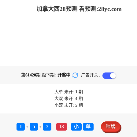
加拿大西28预测 看预测:28yc.com
第
61420
期 距下期:
开奖中
广告开关：
大单
未开:
1
期
大双
未开:
4
期
小双
未开:
5
期
1
5
7
13
小
单
咪牌
+
+
=
-