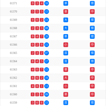
61371
9
3
4
16
单
错
61370
5
5
5
15
单
中
61369
9
0
2
11
大
错
61368
2
3
3
08
大
错
61367
9
4
7
20
单
错
61366
0
2
9
11
小
中
61365
2
3
2
07
双
错
61364
8
4
5
17
双
错
61363
4
0
7
11
单
中
61362
8
6
2
16
大
中
61361
4
8
1
13
小
中
61360
1
2
6
09
单
中
61359
3
6
6
15
双
错