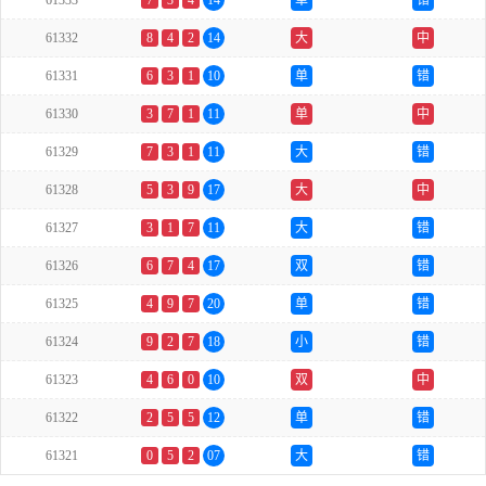
61333
7
3
4
14
单
错
61332
8
4
2
14
大
中
61331
6
3
1
10
单
错
61330
3
7
1
11
单
中
61329
7
3
1
11
大
错
61328
5
3
9
17
大
中
61327
3
1
7
11
大
错
61326
6
7
4
17
双
错
61325
4
9
7
20
单
错
61324
9
2
7
18
小
错
61323
4
6
0
10
双
中
61322
2
5
5
12
单
错
61321
0
5
2
07
大
错