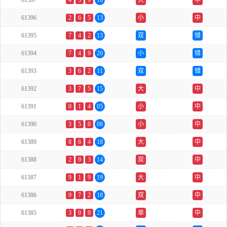
61397
4
3
9
16
大
中
61396
2
6
5
13
小
中
61395
7
4
2
13
双
错
61394
7
4
9
20
小
错
61393
3
6
2
11
双
错
61392
3
7
5
15
大
中
61391
0
1
4
05
小
中
61390
3
5
0
08
小
中
61389
8
6
4
18
大
中
61388
2
9
3
14
双
中
61387
9
1
9
19
大
中
61386
9
7
2
18
双
中
61385
3
9
9
21
单
中