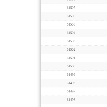
61507
61506
61505
61504
61503
61502
61501
61500
61499
61498
61497
61496