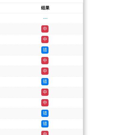
结果
---
中
中
错
中
中
错
中
中
错
错
中