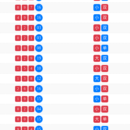
16
小
双
0
9
7
16
小
双
4
9
3
03
小
双
0
2
1
03
小
双
0
2
1
08
小
单
1
0
7
19
大
双
8
2
9
10
小
双
1
5
4
12
大
双
1
3
8
16
小
双
2
6
8
15
小
单
1
9
5
04
小
双
0
2
2
15
大
单
8
0
7
15
小
双
9
2
4