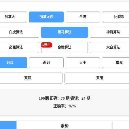
加拿大
加拿大西
台湾
比特币
白虎算法
黑马算法
神测算法
必赢算法
金猴算法
大白算法
组合
杀组
大小
单双
双项
双组
100期 正确：76 期 错误：24 期
正确率：76%
走势