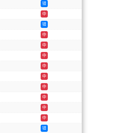
错
中
错
中
中
中
中
中
中
中
中
中
错