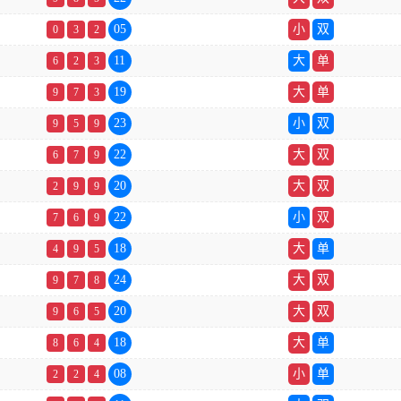
05
小
双
0
3
2
11
大
单
6
2
3
19
大
单
9
7
3
23
小
双
9
5
9
22
大
双
6
7
9
20
大
双
2
9
9
22
小
双
7
6
9
18
大
单
4
9
5
24
大
双
9
7
8
20
大
双
9
6
5
18
大
单
8
6
4
08
小
单
2
2
4