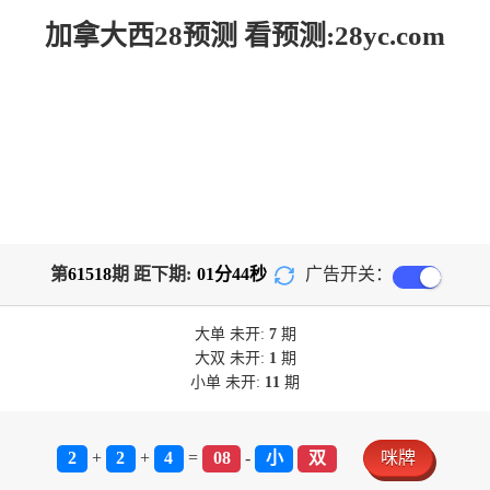
加拿大西28预测 看预测:28yc.com
第
61518
期 距下期:
01
分
43
秒
广告开关：
大单
未开:
7
期
大双
未开:
1
期
小单
未开:
11
期
2
+
2
+
4
=
08
-
小
双
咪牌