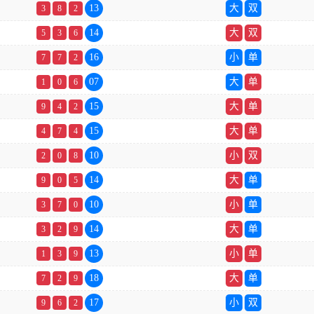
13
大
双
3
8
2
14
大
双
5
3
6
16
小
单
7
7
2
07
大
单
1
0
6
15
大
单
9
4
2
15
大
单
4
7
4
10
小
双
2
0
8
14
大
单
9
0
5
10
小
单
3
7
0
14
大
单
3
2
9
13
小
单
1
3
9
18
大
单
7
2
9
17
小
双
9
6
2