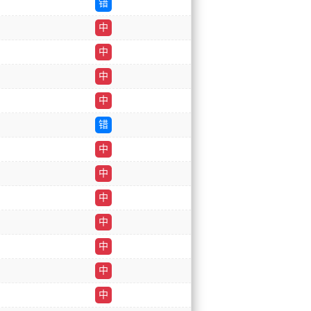
错
中
中
中
中
错
中
中
中
中
中
中
中