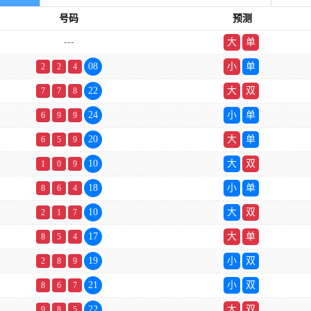
号码
预测
---
大
单
08
小
单
2
2
4
22
大
双
7
7
8
24
小
单
6
9
9
20
大
单
6
5
9
10
大
双
1
0
9
18
小
单
8
6
4
10
大
双
2
1
7
17
大
单
8
5
4
19
小
双
2
8
9
21
小
双
8
6
7
22
大
双
9
8
5