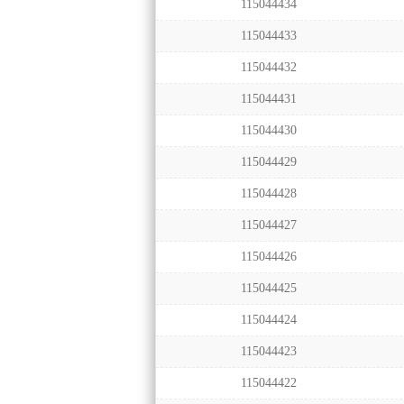
115044434
115044433
115044432
115044431
115044430
115044429
115044428
115044427
115044426
115044425
115044424
115044423
115044422