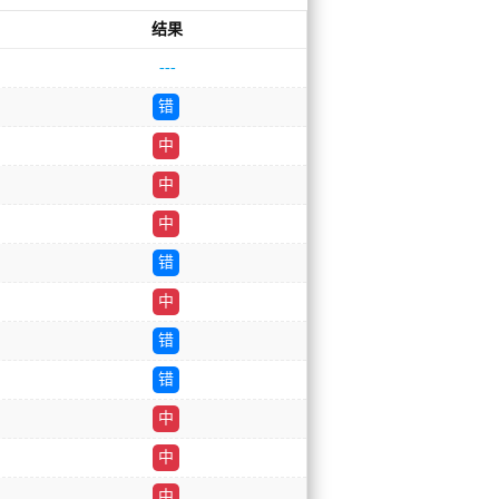
结果
---
错
中
中
中
错
中
错
错
中
中
中