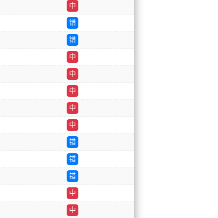
中
错
错
中
中
中
中
中
错
错
错
中
中