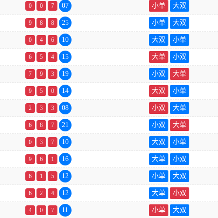
07
小单
大双
0
0
7
25
小单
大双
9
8
8
10
大双
小单
0
4
6
15
大单
小双
6
5
4
19
小双
大单
7
9
3
14
大双
小单
9
5
0
08
小双
大单
2
3
3
21
小双
大单
6
8
7
10
大双
小单
0
3
7
16
大单
小双
9
6
1
12
小单
大双
6
1
5
12
大单
小双
6
2
4
11
小单
大双
4
0
7