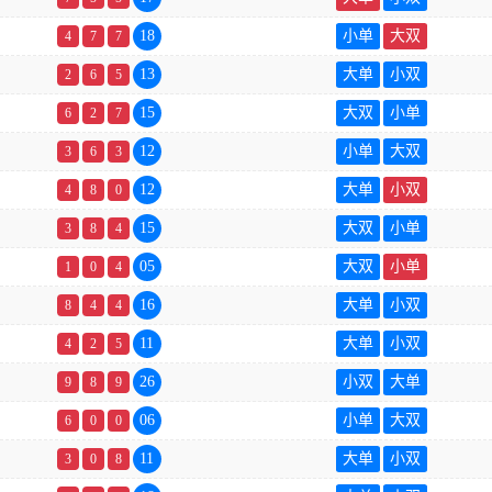
18
小单
大双
4
7
7
13
大单
小双
2
6
5
15
大双
小单
6
2
7
12
小单
大双
3
6
3
12
大单
小双
4
8
0
15
大双
小单
3
8
4
05
大双
小单
1
0
4
16
大单
小双
8
4
4
11
大单
小双
4
2
5
26
小双
大单
9
8
9
06
小单
大双
6
0
0
11
大单
小双
3
0
8