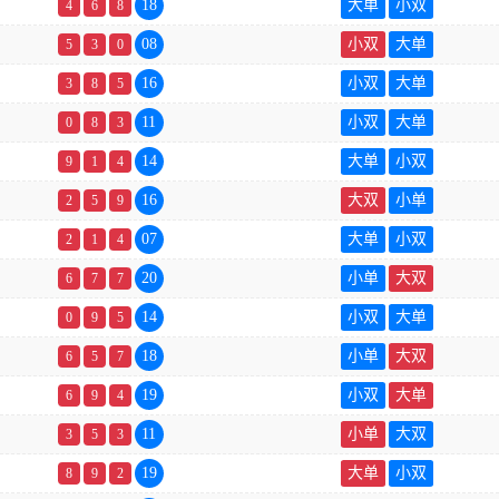
18
大单
小双
4
6
8
08
小双
大单
5
3
0
16
小双
大单
3
8
5
11
小双
大单
0
8
3
14
大单
小双
9
1
4
16
大双
小单
2
5
9
07
大单
小双
2
1
4
20
小单
大双
6
7
7
14
小双
大单
0
9
5
18
小单
大双
6
5
7
19
小双
大单
6
9
4
11
小单
大双
3
5
3
19
大单
小双
8
9
2