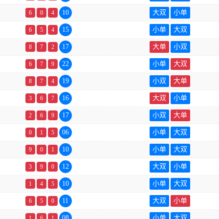
10
大双
小单
6
0
4
15
小单
大双
6
5
4
17
大单
小双
8
7
2
22
小单
大双
6
7
9
19
小双
大单
8
7
4
16
大双
小单
3
6
7
17
小双
大单
2
6
9
06
小单
大双
0
1
5
10
小单
大双
9
0
1
12
大双
小单
3
9
0
10
小单
大双
1
4
5
11
大双
小单
6
5
0
08
小单
大双
1
6
1