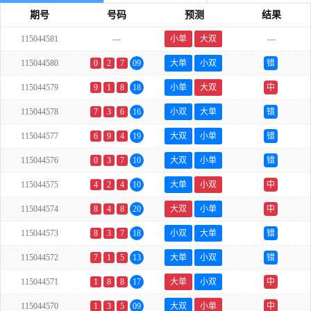
期号
号码
预测
结果
115044581
---
小单
大双
---
115044580
0
2
7
09
大单
小双
错
115044579
9
1
8
18
小单
大双
中
115044578
7
3
6
16
小双
大单
错
115044577
6
9
4
19
大双
小单
错
115044576
0
3
7
10
大双
小单
错
115044575
4
2
4
10
大单
小双
中
115044574
8
4
8
20
大双
小单
中
115044573
8
3
7
18
小双
大单
错
115044572
7
1
5
13
大单
小双
错
115044571
1
8
8
17
大单
小双
中
115044570
1
3
5
09
大双
小单
中