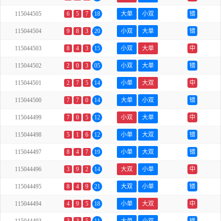
115044505
6
5
7
18
大单
小双
错
115044504
9
8
3
20
小双
大单
错
115044503
8
4
3
15
小双
大单
中
115044502
2
0
3
05
小双
大单
错
115044501
2
7
5
14
小单
大双
中
115044500
7
7
0
14
大单
小双
错
115044499
7
0
5
12
小双
大单
中
115044498
5
1
6
12
小单
大双
错
115044497
8
4
7
19
小单
大双
错
115044496
3
9
2
14
大双
小单
中
115044495
8
4
9
21
大双
小单
错
115044494
4
9
5
18
小单
大双
中