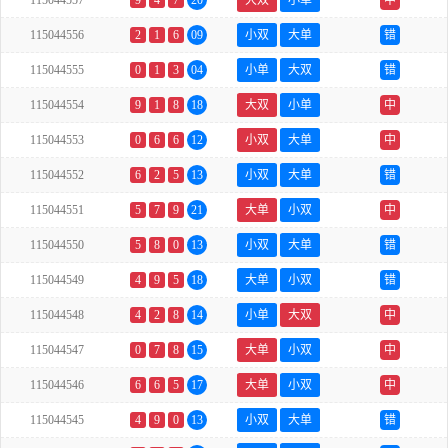
115044557
9
4
7
20
大双
小单
中
115044556
2
1
6
09
小双
大单
错
115044555
0
1
3
04
小单
大双
错
115044554
9
1
8
18
大双
小单
中
115044553
0
6
6
12
小双
大单
中
115044552
6
2
5
13
小双
大单
错
115044551
5
7
9
21
大单
小双
中
115044550
5
8
0
13
小双
大单
错
115044549
4
9
5
18
大单
小双
错
115044548
4
2
8
14
小单
大双
中
115044547
0
7
8
15
大单
小双
中
115044546
6
6
5
17
大单
小双
中
115044545
4
9
0
13
小双
大单
错