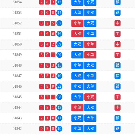
61854
2
8
3
13
大单
小双
错
61853
6
0
8
14
大单
小双
错
61852
0
2
5
07
小单
大双
中
61851
4
6
6
16
大双
小单
中
61850
3
4
2
09
大双
小单
中
61849
8
0
1
09
大双
小单
中
61848
4
8
3
15
小单
大双
错
61847
3
3
4
10
大双
小单
错
61846
4
9
9
22
小双
大单
错
61845
5
2
1
08
大单
小双
中
61844
4
8
1
13
小单
大双
中
61843
2
1
8
11
小双
大单
错
61842
9
2
8
19
小单
大双
错