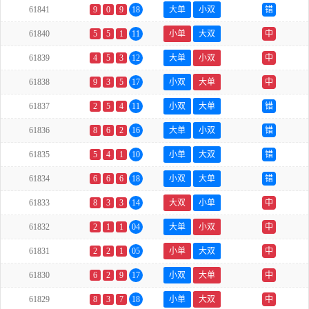
61841
9
0
9
18
大单
小双
错
61840
5
5
1
11
小单
大双
中
61839
4
5
3
12
大单
小双
中
61838
9
3
5
17
小双
大单
中
61837
2
5
4
11
小双
大单
错
61836
8
6
2
16
大单
小双
错
61835
5
4
1
10
小单
大双
错
61834
6
6
6
18
小双
大单
错
61833
8
3
3
14
大双
小单
中
61832
2
1
1
04
大单
小双
中
61831
2
2
1
05
小单
大双
中
61830
6
2
9
17
小双
大单
中
61829
8
3
7
18
小单
大双
中