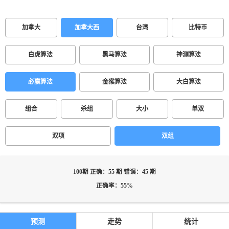
加拿大
加拿大西
台湾
比特币
白虎算法
黑马算法
神测算法
必赢算法
金猴算法
大白算法
组合
杀组
大小
单双
双项
双组
100期 正确：55 期 错误：45 期
正确率：55%
预测
走势
统计