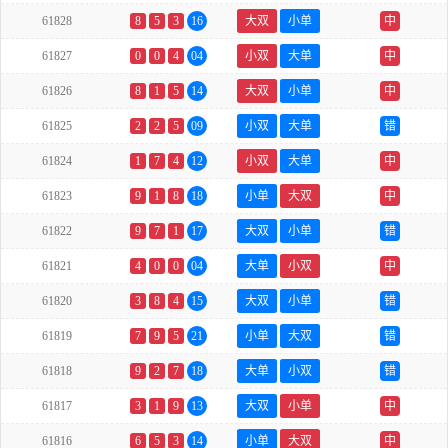
61828
8
5
3
16
大双
小单
中
61827
0
0
4
04
小双
大单
中
61826
8
1
5
14
大双
小单
中
61825
2
2
5
09
小双
大单
错
61824
1
7
4
12
小双
大单
中
61823
9
1
8
18
小单
大双
中
61822
9
7
1
17
大双
小单
错
61821
4
0
0
04
大单
小双
中
61820
3
8
4
15
大双
小单
错
61819
7
9
5
21
小单
大双
错
61818
9
2
7
18
大单
小双
错
61817
3
1
9
13
大双
小单
中
61816
6
5
3
14
小单
大双
中