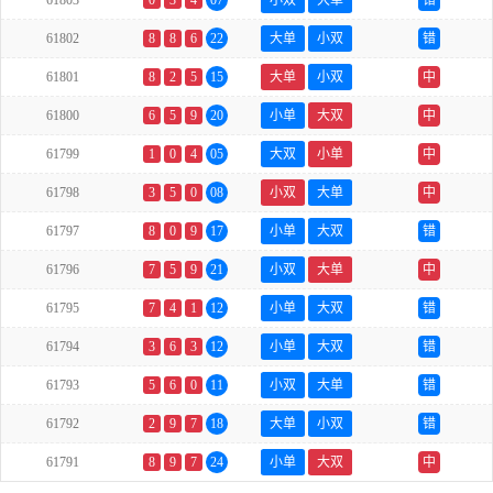
61803
0
3
4
07
小双
大单
错
61802
8
8
6
22
大单
小双
错
61801
8
2
5
15
大单
小双
中
61800
6
5
9
20
小单
大双
中
61799
1
0
4
05
大双
小单
中
61798
3
5
0
08
小双
大单
中
61797
8
0
9
17
小单
大双
错
61796
7
5
9
21
小双
大单
中
61795
7
4
1
12
小单
大双
错
61794
3
6
3
12
小单
大双
错
61793
5
6
0
11
小双
大单
错
61792
2
9
7
18
大单
小双
错
61791
8
9
7
24
小单
大双
中