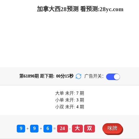
加拿大西28预测 看预测:28yc.com
第
61890
期 距下期:
00
分
15
秒
广告开关：
大单
未开:
7
期
小单
未开:
3
期
小双
未开:
4
期
9
9
6
24
大
双
咪牌
+
+
=
-