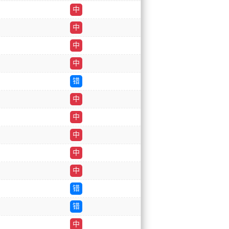
中
中
中
中
错
中
中
中
中
中
错
错
中