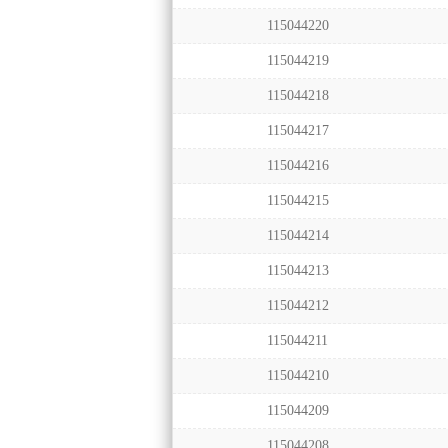
115044220
115044219
115044218
115044217
115044216
115044215
115044214
115044213
115044212
115044211
115044210
115044209
115044208