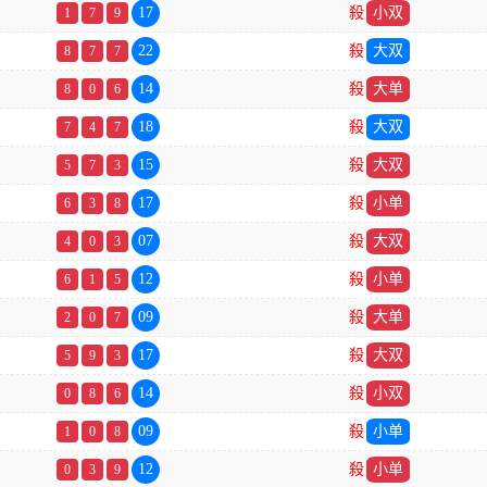
17
殺
小双
1
7
9
22
殺
大双
8
7
7
14
殺
大单
8
0
6
18
殺
大双
7
4
7
15
殺
大双
5
7
3
17
殺
小单
6
3
8
07
殺
大双
4
0
3
12
殺
小单
6
1
5
09
殺
大单
2
0
7
17
殺
大双
5
9
3
14
殺
小双
0
8
6
09
殺
小单
1
0
8
12
殺
小单
0
3
9