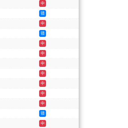
中
错
中
错
中
中
中
中
中
中
中
错
中