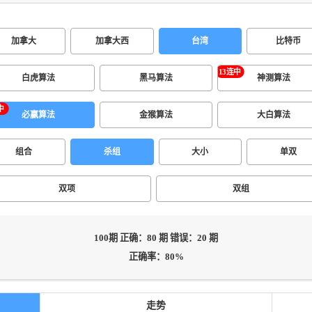
加拿大
加拿大西
台湾
比特币
白虎算法
黑马算法
神测算法
必赢算法
金猴算法
大白算法
组合
杀组
大小
单双
双项
双组
100期 正确：80 期 错误：20 期
正确率：80%
走势