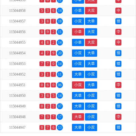
115044959
7
8
7
22
小单
大双
中
115044958
5
3
6
14
小单
大双
中
115044957
3
8
7
18
小双
大单
错
115044956
0
9
2
11
小单
大双
中
115044955
4
8
2
14
小单
大双
中
115044954
4
7
9
20
小双
大单
错
115044953
7
7
0
14
小双
大单
错
115044952
3
1
7
11
大单
小双
错
115044951
0
6
0
06
小双
大单
中
115044950
3
6
5
14
大单
小双
错
115044949
0
2
5
07
大单
小双
错
115044948
7
3
7
17
大单
小双
中
115044947
0
7
6
13
大单
小双
错