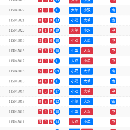
115045023
7
3
9
19
大单
小双
中
115045022
2
8
1
11
大单
小双
错
115045021
0
4
9
13
小双
大单
错
115045020
9
1
9
19
大单
小双
中
115045019
3
7
0
10
小双
大单
中
115045018
7
8
3
18
小单
大双
中
115045017
4
0
7
11
大双
小单
中
115045016
5
0
4
09
小双
大单
错
115045015
4
4
3
11
小双
大单
错
115045014
8
0
9
17
小双
大单
中
115045013
0
3
9
12
小单
大双
错
115045012
7
6
5
18
小单
大双
中
115045011
5
0
9
14
大双
小单
中