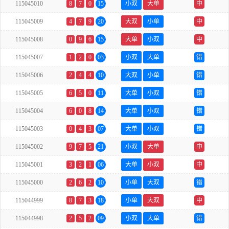
115045010
8
7
0
15
小双
大单
中
115045009
4
7
9
20
大双
小单
中
115045008
0
9
6
15
大单
小双
中
115045007
1
2
0
03
小双
大单
错
115045006
2
4
4
10
大双
小单
错
115045005
6
5
0
11
大单
小双
错
115045004
6
0
8
14
大单
小双
错
115045003
0
4
3
07
大单
小双
错
115045002
9
7
5
21
小双
大单
中
115045001
3
2
1
06
大单
小双
中
115045000
2
6
2
10
小单
大双
错
115044999
8
7
3
18
小单
大双
中
115044998
2
5
2
09
小双
大单
错