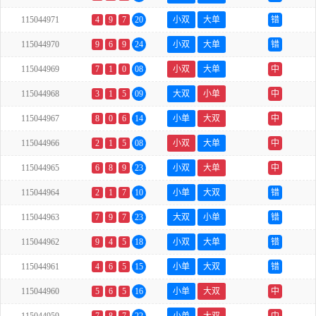
115044971
4
9
7
20
小双
大单
错
115044970
9
6
9
24
小双
大单
错
115044969
7
1
0
08
小双
大单
中
115044968
3
1
5
09
大双
小单
中
115044967
8
0
6
14
小单
大双
中
115044966
2
1
5
08
小双
大单
中
115044965
6
8
9
23
小双
大单
中
115044964
2
1
7
10
小单
大双
错
115044963
7
9
7
23
大双
小单
错
115044962
9
4
5
18
小双
大单
错
115044961
4
6
5
15
小单
大双
错
115044960
5
6
5
16
小单
大双
中