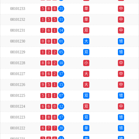
08101233
5
8
8
21
单
中
08101232
1
5
5
11
单
中
08101231
7
6
1
14
双
中
08101230
0
0
1
01
大
错
08101229
1
2
2
05
双
错
08101228
8
0
2
10
小
中
08101227
9
6
2
17
大
中
08101226
9
5
1
15
大
中
08101225
5
1
1
07
双
错
08101224
6
6
0
12
双
中
08101223
1
8
8
17
双
错
08101222
6
7
7
20
单
错