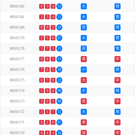
08101182
6
3
4
13
大
错
08101181
2
5
4
11
大
错
08101180
8
9
2
19
双
错
08101179
2
5
0
07
大
错
08101178
3
7
5
15
双
错
08101177
0
8
5
13
单
中
08101176
7
6
5
18
小
错
08101175
6
7
9
22
大
中
08101174
1
4
4
09
大
错
08101173
5
0
3
08
双
中
08101172
3
1
7
11
大
错
08101171
0
1
6
07
单
中
08101170
8
4
4
16
双
中