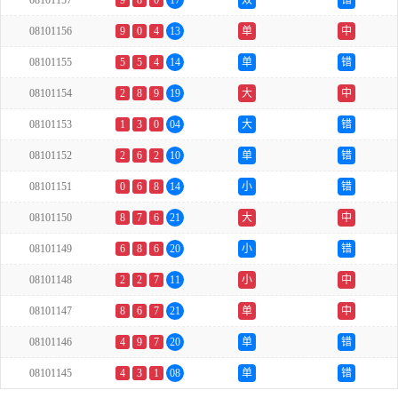
08101157
9
8
0
17
双
错
08101156
9
0
4
13
单
中
08101155
5
5
4
14
单
错
08101154
2
8
9
19
大
中
08101153
1
3
0
04
大
错
08101152
2
6
2
10
单
错
08101151
0
6
8
14
小
错
08101150
8
7
6
21
大
中
08101149
6
8
6
20
小
错
08101148
2
2
7
11
小
中
08101147
8
6
7
21
单
中
08101146
4
9
7
20
单
错
08101145
4
3
1
08
单
错