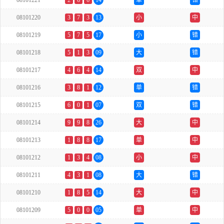
08101221
2
6
6
14
单
错
08101220
3
7
3
13
小
中
08101219
5
7
5
17
小
错
08101218
5
1
3
09
大
错
08101217
4
6
4
14
双
中
08101216
3
8
1
12
单
错
08101215
6
0
1
07
双
错
08101214
9
9
8
26
大
中
08101213
1
8
8
17
单
中
08101212
1
3
4
08
小
中
08101211
4
3
1
08
大
错
08101210
1
8
5
14
大
中
08101209
5
0
0
05
单
中