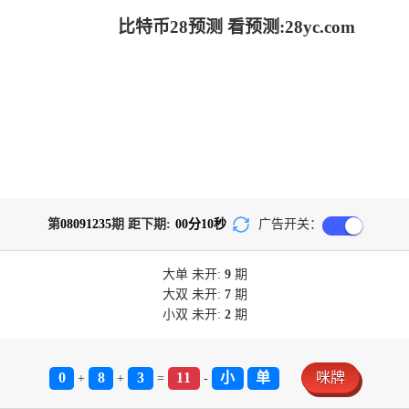
比特币28预测 看预测:28yc.com
第
08091235
期 距下期:
00
分
10
秒
广告开关：
大单
未开:
9
期
大双
未开:
7
期
小双
未开:
2
期
0
8
3
11
小
单
咪牌
+
+
=
-