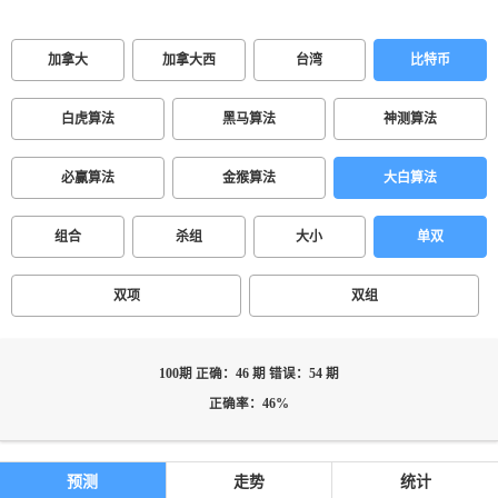
加拿大
加拿大西
台湾
比特币
白虎算法
黑马算法
神测算法
必赢算法
金猴算法
大白算法
组合
杀组
大小
单双
双项
双组
100期 正确：46 期 错误：54 期
正确率：46%
预测
走势
统计