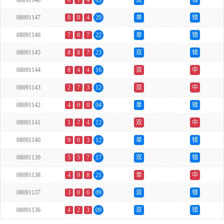
08091148
0
1
4
05
双
错
08091147
8
8
4
20
单
错
08091146
7
8
7
22
单
错
08091145
8
8
7
23
双
错
08091144
8
4
4
16
双
中
08091143
2
7
3
12
双
中
08091142
4
0
0
04
单
错
08091141
1
7
4
12
双
中
08091140
9
0
3
12
单
错
08091139
5
5
7
17
双
错
08091138
4
9
8
21
单
中
08091137
3
0
6
09
双
错
08091136
4
2
3
09
双
错