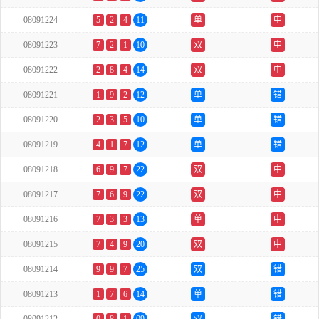
08091224
5
2
4
11
单
中
08091223
7
2
1
10
双
中
08091222
2
8
4
14
双
中
08091221
1
9
2
12
单
错
08091220
2
3
5
10
单
错
08091219
4
1
7
12
单
错
08091218
6
9
7
22
双
中
08091217
7
6
9
22
双
中
08091216
7
3
3
13
单
中
08091215
7
4
9
20
双
中
08091214
9
9
7
25
双
错
08091213
1
7
6
14
单
错