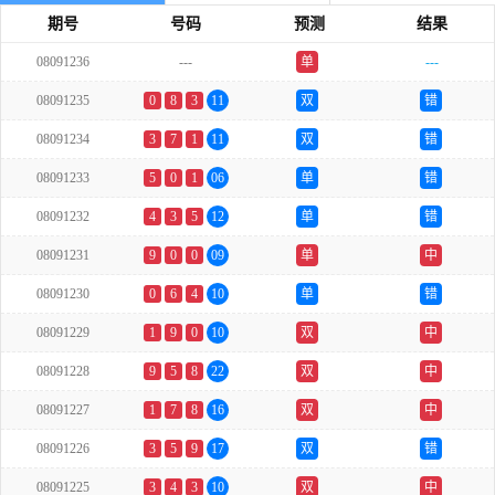
期号
号码
预测
结果
08091236
---
单
---
08091235
0
8
3
11
双
错
08091234
3
7
1
11
双
错
08091233
5
0
1
06
单
错
08091232
4
3
5
12
单
错
08091231
9
0
0
09
单
中
08091230
0
6
4
10
单
错
08091229
1
9
0
10
双
中
08091228
9
5
8
22
双
中
08091227
1
7
8
16
双
中
08091226
3
5
9
17
双
错
08091225
3
4
3
10
双
中