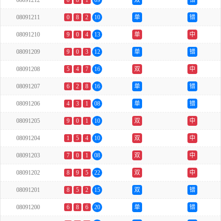
08091212
0
8
1
09
双
错
08091211
0
8
2
10
单
错
08091210
9
0
4
13
单
中
08091209
9
0
3
12
单
错
08091208
5
4
7
16
双
中
08091207
6
2
8
16
单
错
08091206
4
3
1
08
单
错
08091205
9
0
1
10
双
中
08091204
1
5
4
10
双
中
08091203
7
0
1
08
双
中
08091202
8
9
5
22
双
中
08091201
8
5
2
15
双
错
08091200
6
8
6
20
单
错