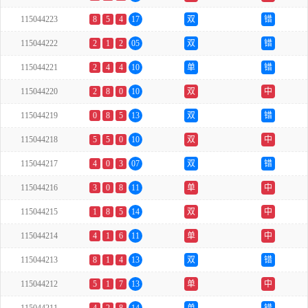
115044223
8
5
4
17
双
错
115044222
2
1
2
05
双
错
115044221
2
4
4
10
单
错
115044220
2
8
0
10
双
中
115044219
0
8
5
13
双
错
115044218
5
5
0
10
双
中
115044217
4
0
3
07
双
错
115044216
3
0
8
11
单
中
115044215
1
8
5
14
双
中
115044214
4
1
6
11
单
中
115044213
8
1
4
13
双
错
115044212
5
1
7
13
单
中