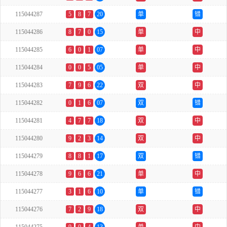
115044287
5
8
7
20
单
错
115044286
8
7
0
15
单
中
115044285
6
0
1
07
单
中
115044284
0
0
5
05
单
中
115044283
7
9
6
22
双
中
115044282
0
1
6
07
双
错
115044281
4
7
7
18
双
中
115044280
9
2
3
14
双
中
115044279
8
8
1
17
双
错
115044278
9
6
6
21
单
中
115044277
3
1
6
10
单
错
115044276
7
2
9
18
双
中