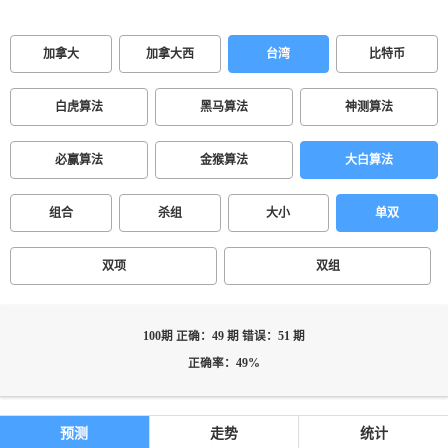
加拿大
加拿大西
台湾
比特币
白虎算法
黑马算法
神测算法
必赢算法
金猴算法
大白算法
组合
杀组
大小
单双
双项
双组
100期 正确：49 期 错误：51 期
正确率：49%
预测
走势
统计