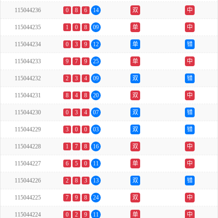
115044236
0
8
6
14
双
中
115044235
1
0
8
09
单
中
115044234
0
3
9
12
单
错
115044233
9
7
9
25
单
中
115044232
2
3
4
09
双
错
115044231
8
4
8
20
双
中
115044230
0
3
4
07
双
错
115044229
3
0
0
03
双
错
115044228
1
7
8
16
双
中
115044227
6
5
0
11
单
中
115044226
2
8
3
13
双
错
115044225
7
9
8
24
双
中
115044224
0
2
9
11
单
中