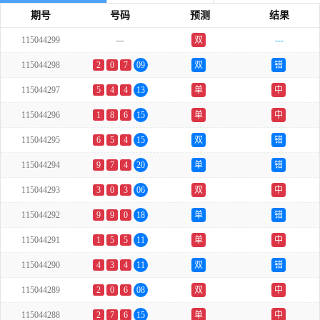
期号
号码
预测
结果
115044299
---
双
---
115044298
2
0
7
09
双
错
115044297
5
4
4
13
单
中
115044296
1
8
6
15
单
中
115044295
6
5
4
15
双
错
115044294
9
7
4
20
单
错
115044293
3
0
3
06
双
中
115044292
9
9
0
18
单
错
115044291
1
5
5
11
单
中
115044290
4
3
4
11
双
错
115044289
2
0
6
08
双
中
115044288
2
7
6
15
单
中