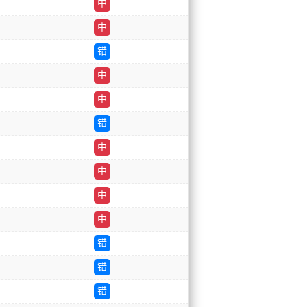
中
中
错
中
中
错
中
中
中
中
错
错
错