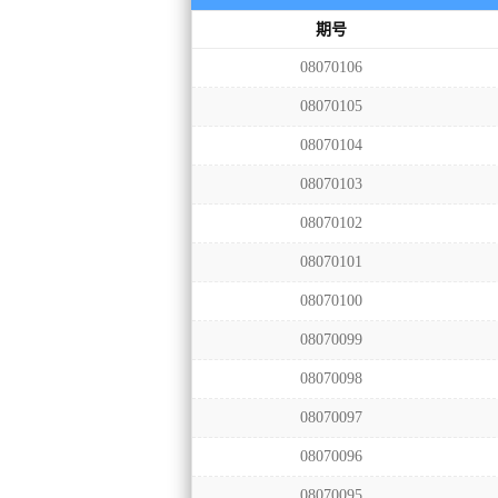
期号
08070106
08070105
08070104
08070103
08070102
08070101
08070100
08070099
08070098
08070097
08070096
08070095