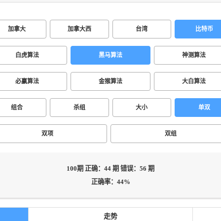
加拿大
加拿大西
台湾
比特币
白虎算法
黑马算法
神测算法
必赢算法
金猴算法
大白算法
组合
杀组
大小
单双
双项
双组
100期 正确：44 期 错误：56 期
正确率：44%
走势