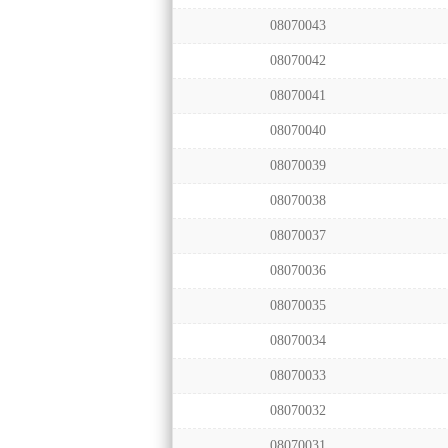
08070043
08070042
08070041
08070040
08070039
08070038
08070037
08070036
08070035
08070034
08070033
08070032
08070031