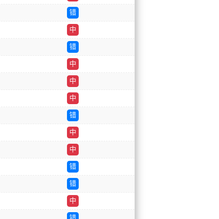
错
中
错
中
中
中
错
中
中
错
错
中
错