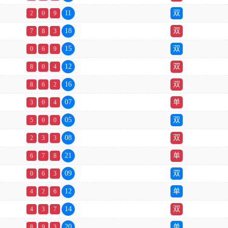
11
双
2
0
9
18
双
7
8
3
15
双
0
6
9
12
双
8
0
4
16
双
8
6
2
07
单
3
0
4
05
双
5
0
0
08
双
2
3
3
21
单
6
7
8
09
双
0
6
3
12
单
4
2
6
14
双
4
3
7
20
单
8
9
3