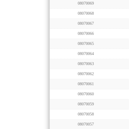
08070069
08070068
08070067
08070066
08070065
08070064
08070063
08070062
08070061
08070060
08070059
08070058
08070057