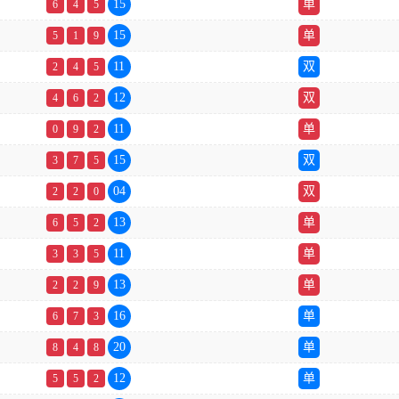
15
单
6
4
5
15
单
5
1
9
11
双
2
4
5
12
双
4
6
2
11
单
0
9
2
15
双
3
7
5
04
双
2
2
0
13
单
6
5
2
11
单
3
3
5
13
单
2
2
9
16
单
6
7
3
20
单
8
4
8
12
单
5
5
2