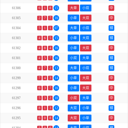
61306
6
1
8
15
大单
小双
中
61305
2
7
7
16
小单
大双
中
61304
5
1
1
07
大单
小双
错
61303
4
6
5
15
小单
大双
错
61302
4
8
4
16
小单
大双
中
61301
4
5
7
16
小双
大单
错
61300
4
7
2
13
大单
小双
错
61299
7
4
3
14
小单
大双
中
61298
6
3
7
16
小单
大双
中
61297
5
3
2
10
小双
大单
中
61296
8
1
3
12
大双
小单
错
61295
6
0
8
14
大双
小单
中