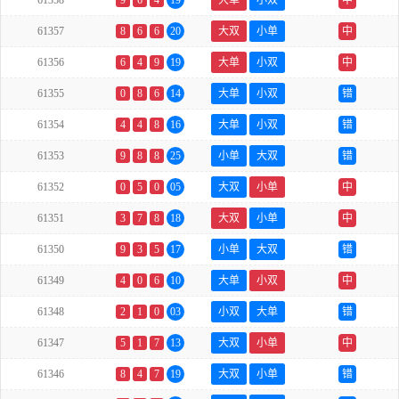
61358
9
6
4
19
大单
小双
中
61357
8
6
6
20
大双
小单
中
61356
6
4
9
19
大单
小双
中
61355
0
8
6
14
大单
小双
错
61354
4
4
8
16
大单
小双
错
61353
9
8
8
25
小单
大双
错
61352
0
5
0
05
大双
小单
中
61351
3
7
8
18
大双
小单
中
61350
9
3
5
17
小单
大双
错
61349
4
0
6
10
大单
小双
中
61348
2
1
0
03
小双
大单
错
61347
5
1
7
13
大双
小单
中
61346
8
4
7
19
大双
小单
错