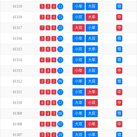
61319
5
3
4
12
小单
大双
错
61318
3
8
4
15
小双
大单
中
61317
7
6
9
22
大双
小单
中
61316
3
2
5
10
小单
大双
错
61315
2
6
6
14
小双
大单
错
61314
6
7
0
13
小双
大单
错
61313
6
4
1
11
小单
大双
中
61312
2
2
2
06
小单
大双
错
61311
8
9
0
17
小双
大单
中
61310
4
8
0
12
大单
小双
中
61309
1
4
3
08
小单
大双
错
61308
0
1
6
07
大双
小单
中
61307
3
5
2
10
大双
小单
错