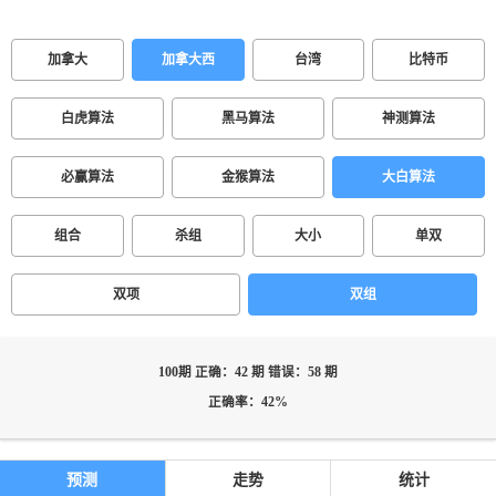
加拿大
加拿大西
台湾
比特币
白虎算法
黑马算法
神测算法
必赢算法
金猴算法
大白算法
组合
杀组
大小
单双
双项
双组
100期 正确：42 期 错误：58 期
正确率：42%
预测
走势
统计