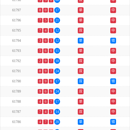
61798
3
5
0
08
双
中
61797
8
0
9
17
单
中
61796
7
5
9
21
单
中
61795
7
4
1
12
双
中
61794
3
6
3
12
单
错
61793
5
6
0
11
单
中
61792
2
9
7
18
双
中
61791
8
9
7
24
双
中
61790
0
9
8
17
双
错
61789
9
6
9
24
双
中
61788
4
6
7
17
单
中
61787
7
4
3
14
双
中
61786
4
7
9
20
单
错