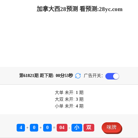
加拿大西28预测 看预测:28yc.com
第
61821
期 距下期:
00
分
53
秒
广告开关：
大单
未开:
1
期
大双
未开:
3
期
小单
未开:
4
期
4
0
0
04
小
双
咪牌
+
+
=
-