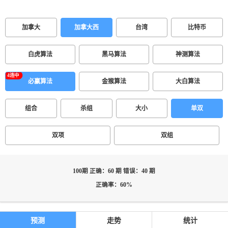
加拿大
加拿大西
台湾
比特币
白虎算法
黑马算法
神测算法
必赢算法
金猴算法
大白算法
组合
杀组
大小
单双
双项
双组
100期 正确：60 期 错误：40 期
正确率：60%
预测
走势
统计