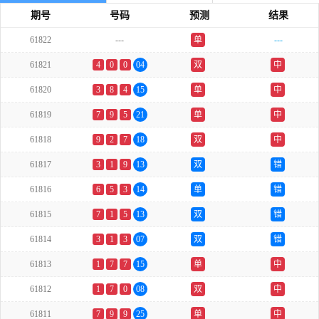
期号
号码
预测
结果
61822
---
单
---
61821
4
0
0
04
双
中
61820
3
8
4
15
单
中
61819
7
9
5
21
单
中
61818
9
2
7
18
双
中
61817
3
1
9
13
双
错
61816
6
5
3
14
单
错
61815
7
1
5
13
双
错
61814
3
1
3
07
双
错
61813
1
7
7
15
单
中
61812
1
7
0
08
双
中
61811
7
9
9
25
单
中