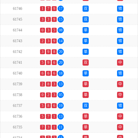
61746
1
7
9
17
双
错
61745
3
3
9
15
双
错
61744
0
3
5
08
单
错
61743
2
3
9
14
单
错
61742
3
9
8
20
单
错
61741
5
9
6
20
双
中
61740
6
6
6
18
单
错
61739
2
8
3
13
单
中
61738
0
2
3
05
单
中
61737
5
8
6
19
双
错
61736
5
7
1
13
单
中
61735
7
3
1
11
单
中