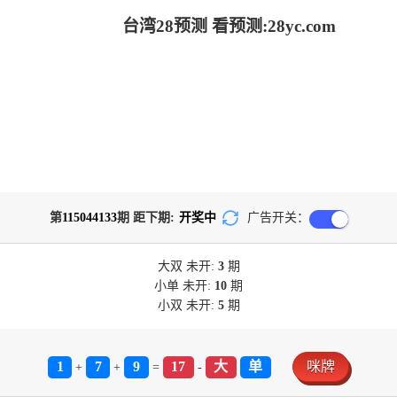
台湾28预测 看预测:28yc.com
第
115044133
期 距下期:
开奖中
广告开关：
大双
未开:
3
期
小单
未开:
10
期
小双
未开:
5
期
1
7
9
17
大
单
咪牌
+
+
=
-