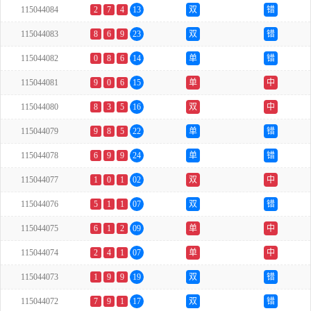
115044084
2
7
4
13
双
错
115044083
8
6
9
23
双
错
115044082
0
8
6
14
单
错
115044081
9
0
6
15
单
中
115044080
8
3
5
16
双
中
115044079
9
8
5
22
单
错
115044078
6
9
9
24
单
错
115044077
1
0
1
02
双
中
115044076
5
1
1
07
双
错
115044075
6
1
2
09
单
中
115044074
2
4
1
07
单
中
115044073
1
9
9
19
双
错
115044072
7
9
1
17
双
错