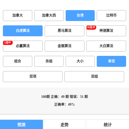
加拿大
加拿大西
台湾
比特币
白虎算法
黑马算法
神测算法
必赢算法
金猴算法
大白算法
组合
杀组
大小
单双
双项
双组
100期 正确：49 期 错误：51 期
正确率：49%
预测
走势
统计