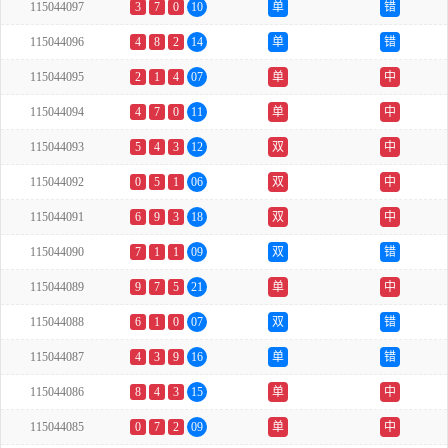
115044097
3
7
0
10
单
错
115044096
4
8
2
14
单
错
115044095
2
1
4
07
单
中
115044094
4
7
0
11
单
中
115044093
5
4
3
12
双
中
115044092
0
5
1
06
双
中
115044091
6
9
3
18
双
中
115044090
7
1
1
09
双
错
115044089
9
7
5
21
单
中
115044088
6
1
0
07
双
错
115044087
4
3
9
16
单
错
115044086
8
4
3
15
单
中
115044085
0
7
2
09
单
中