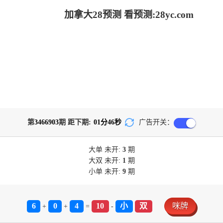
加拿大28预测 看预测:28yc.com
第
3466903
期 距下期:
01
分
46
秒
广告开关：
大单
未开:
3
期
大双
未开:
1
期
小单
未开:
9
期
6
0
4
10
小
双
咪牌
+
+
=
-