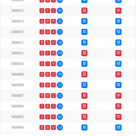
3466816
6
9
5
20
单
错
3466815
4
1
1
06
双
中
3466814
4
9
9
22
单
错
3466813
3
4
4
11
双
错
3466812
9
5
4
18
单
错
3466811
8
1
9
18
双
中
3466810
0
7
9
16
单
错
3466809
9
9
2
20
双
中
3466808
3
9
3
15
双
错
3466807
9
0
2
11
单
中
3466806
7
8
5
20
双
中
3466805
2
1
3
06
双
中
3466804
8
0
6
14
单
错