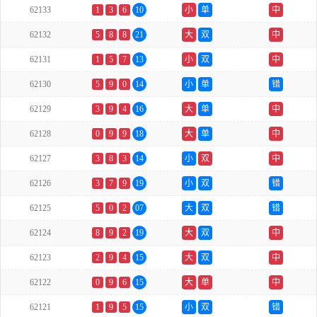
62133
1
3
6
10
小
单
中
62132
5
8
8
21
大
双
中
62131
1
5
7
13
小
双
中
62130
5
9
0
14
小
单
错
62129
3
9
4
16
大
单
中
62128
0
9
9
18
大
单
中
62127
3
8
3
14
小
双
中
62126
3
7
9
19
小
双
错
62125
5
0
2
07
大
双
错
62124
8
9
2
19
大
双
中
62123
2
9
4
15
大
双
中
62122
0
9
6
15
大
单
中
62121
1
9
5
15
小
双
错