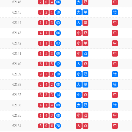
62146
2
0
4
06
大
双
中
62145
7
2
1
10
大
单
错
62144
1
1
3
05
大
单
中
62143
4
1
1
06
小
双
中
62142
1
1
1
03
小
单
中
62141
1
5
3
09
小
双
中
62140
6
1
5
12
大
双
中
62139
9
7
3
19
小
双
错
62138
2
4
2
08
大
单
错
62137
8
3
3
14
小
双
中
62136
4
1
4
09
大
双
错
62135
1
4
3
08
小
双
中
62134
5
9
6
20
大
双
中