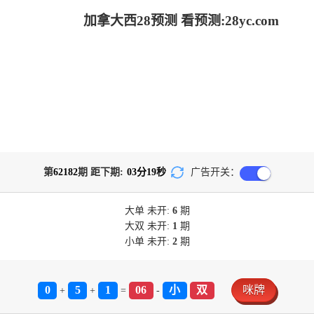
加拿大西28预测 看预测:28yc.com
第
62182
期 距下期:
03
分
19
秒
广告开关：
大单
未开:
6
期
大双
未开:
1
期
小单
未开:
2
期
0
5
1
06
小
双
咪牌
+
+
=
-