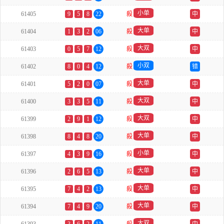
小单
61405
9
5
8
22
殺
中
大单
61404
1
3
2
06
殺
中
大双
61403
0
5
7
12
殺
中
小双
61402
8
0
4
12
殺
错
大单
61401
5
2
0
07
殺
中
大双
61400
3
3
5
11
殺
中
大双
61399
2
9
1
12
殺
中
大单
61398
8
4
8
20
殺
中
小单
61397
4
3
9
16
殺
中
大单
61396
2
6
5
13
殺
中
大单
61395
7
4
2
13
殺
中
大单
61394
7
4
9
20
殺
中
大双