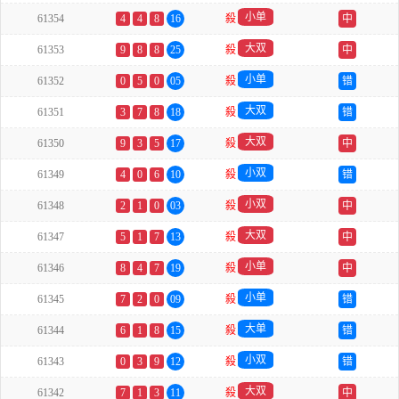
小单
61354
4
4
8
16
殺
中
大双
61353
9
8
8
25
殺
中
小单
61352
0
5
0
05
殺
错
大双
61351
3
7
8
18
殺
错
大双
61350
9
3
5
17
殺
中
小双
61349
4
0
6
10
殺
错
小双
61348
2
1
0
03
殺
中
大双
61347
5
1
7
13
殺
中
小单
61346
8
4
7
19
殺
中
小单
61345
7
2
0
09
殺
错
大单
61344
6
1
8
15
殺
错
小双
61343
0
3
9
12
殺
错
大双
61342
7
1
3
11
殺
中