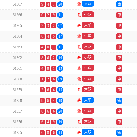
大双
61367
9
4
7
20
殺
错
小双
61366
0
2
9
11
殺
中
大单
61365
2
3
2
07
殺
中
小单
61364
8
4
5
17
殺
中
大双
61363
4
0
7
11
殺
中
小双
61362
8
6
2
16
殺
中
小双
61361
4
8
1
13
殺
中
小双
61360
1
2
6
09
殺
中
大双
61359
3
6
6
15
殺
中
大单
61358
9
6
4
19
殺
错
小双
61357
8
6
6
20
殺
中
大双
61356
6
4
9
19
殺
中
大双
61355
0
8
6
14
殺
错