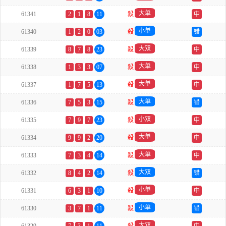
大单
61341
2
1
8
11
殺
中
小单
61340
1
2
0
03
殺
错
大双
61339
8
7
8
23
殺
中
大单
61338
1
3
3
07
殺
中
大单
61337
1
7
5
13
殺
中
大单
61336
7
5
3
15
殺
错
小双
61335
7
9
7
23
殺
中
大单
61334
9
9
2
20
殺
中
大单
61333
7
3
4
14
殺
中
大双
61332
8
4
2
14
殺
错
小单
61331
6
3
1
10
殺
中
小单
61330
3
7
1
11
殺
错
大双