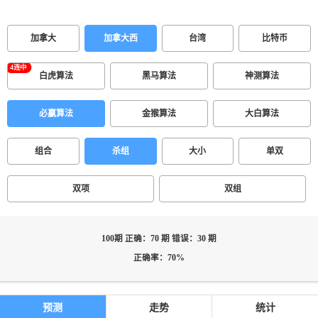
加拿大
加拿大西
台湾
比特币
白虎算法
黑马算法
神测算法
必赢算法
金猴算法
大白算法
组合
杀组
大小
单双
双项
双组
100期 正确：70 期 错误：30 期
正确率：70%
预测
走势
统计