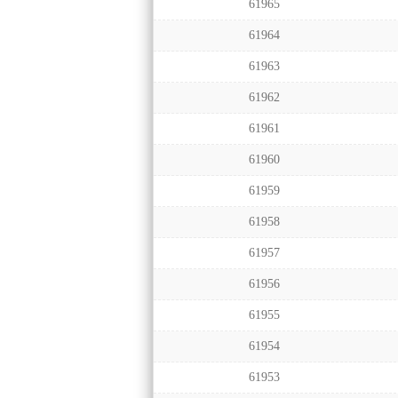
61965
61964
61963
61962
61961
61960
61959
61958
61957
61956
61955
61954
61953