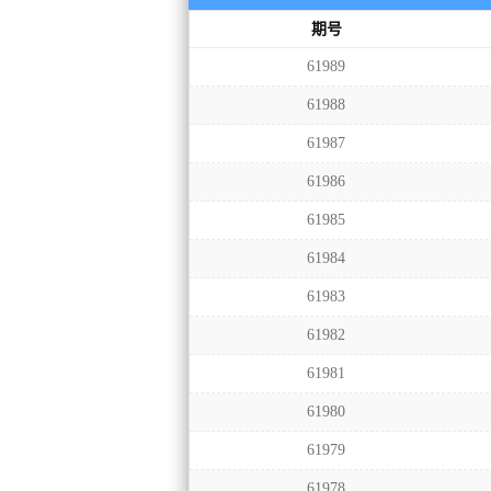
期号
61989
61988
61987
61986
61985
61984
61983
61982
61981
61980
61979
61978