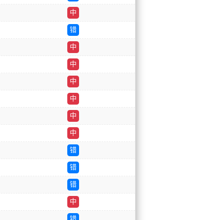
中
错
中
中
中
中
中
中
错
错
错
中
错