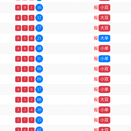
16
殺
小双
6
9
1
12
殺
大双
4
3
5
17
殺
大双
8
7
2
21
殺
大单
8
5
8
18
殺
小单
4
6
8
11
殺
小单
0
5
6
09
殺
小双
5
1
3
09
殺
小双
1
7
1
17
殺
小单
4
7
6
08
殺
大双
1
5
2
10
殺
小单
3
3
4
15
殺
小双
1
7
7
07
殺
大双
5
0
2