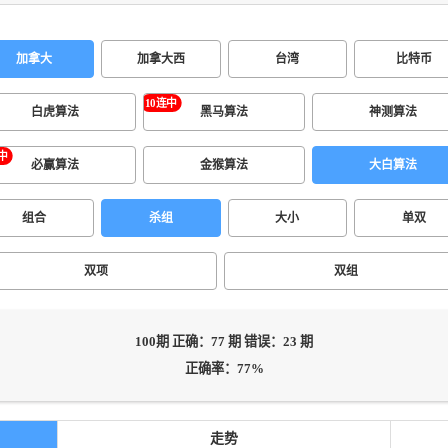
加拿大
加拿大西
台湾
比特币
白虎算法
黑马算法
神测算法
必赢算法
金猴算法
大白算法
组合
杀组
大小
单双
双项
双组
100期 正确：77 期 错误：23 期
正确率：77%
走势