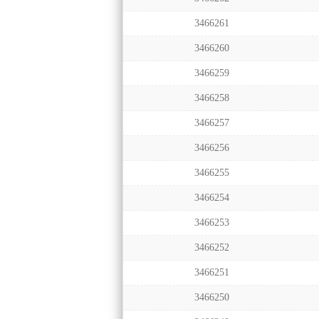
3466261
3466260
3466259
3466258
3466257
3466256
3466255
3466254
3466253
3466252
3466251
3466250