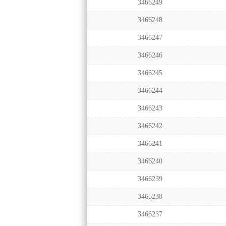
3466249
3466248
3466247
3466246
3466245
3466244
3466243
3466242
3466241
3466240
3466239
3466238
3466237