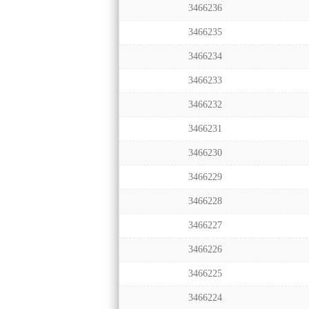
3466236
3466235
3466234
3466233
3466232
3466231
3466230
3466229
3466228
3466227
3466226
3466225
3466224