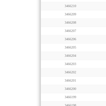
3466210
3466209
3466208
3466207
3466206
3466205
3466204
3466203
3466202
3466201
3466200
3466199
3466198