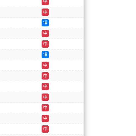
中
中
错
中
中
错
中
中
中
中
中
中
中