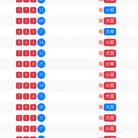
12
殺
小双
5
7
0
09
殺
大双
1
5
3
17
殺
大单
4
8
5
14
殺
小双
9
4
1
12
殺
大双
7
1
4
25
殺
小单
8
9
8
15
殺
小双
5
9
1
14
殺
小双
2
9
3
15
殺
大双
7
2
6
26
殺
大双
8
9
9
11
殺
大双
5
5
1
17
殺
小双
7
8
2