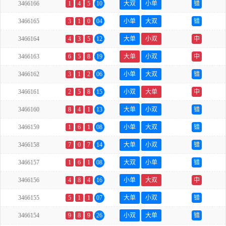
3466166
1
4
5
10
大双
小单
错
3466165
3
1
0
04
小单
大双
错
3466164
4
3
5
12
大单
小双
中
3466163
6
5
8
19
大单
小双
中
3466162
3
1
2
06
小单
大双
错
3466161
2
5
8
15
小双
大单
中
3466160
8
4
1
13
大单
小双
错
3466159
1
6
1
08
小单
大双
错
3466158
7
0
7
14
大单
小双
错
3466157
1
6
1
08
大双
小单
错
3466156
4
8
4
16
小单
大双
中
3466155
5
1
1
07
大单
小双
错
3466154
9
8
9
26
小双
大单
错