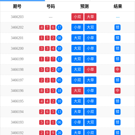
期号
号码
预测
结果
3466203
---
小双
大单
---
3466202
4
7
6
17
小单
大双
错
3466201
1
5
2
08
大双
小单
错
3466200
3
3
4
10
大双
小单
错
3466199
1
7
7
15
大双
小单
错
3466198
5
0
2
07
大双
小单
中
3466197
2
2
1
05
小双
大单
错
3466196
8
5
5
18
大双
小单
中
3466195
4
4
2
10
大双
小单
错
3466194
2
6
5
13
大单
小双
错
3466193
5
0
1
06
小单
大双
错
3466192
2
9
9
20
大单
小双
错