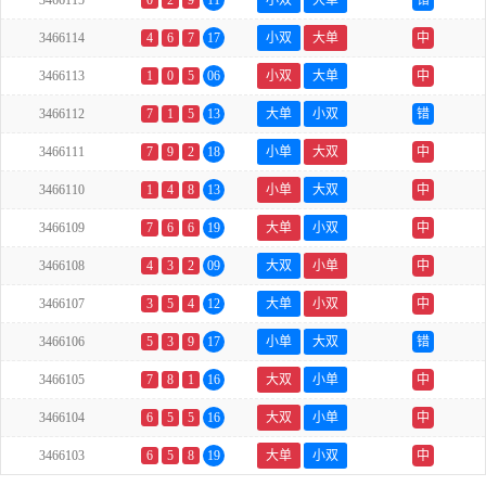
3466115
0
2
9
11
小双
大单
错
3466114
4
6
7
17
小双
大单
中
3466113
1
0
5
06
小双
大单
中
3466112
7
1
5
13
大单
小双
错
3466111
7
9
2
18
小单
大双
中
3466110
1
4
8
13
小单
大双
中
3466109
7
6
6
19
大单
小双
中
3466108
4
3
2
09
大双
小单
中
3466107
3
5
4
12
大单
小双
中
3466106
5
3
9
17
小单
大双
错
3466105
7
8
1
16
大双
小单
中
3466104
6
5
5
16
大双
小单
中
3466103
6
5
8
19
大单
小双
中