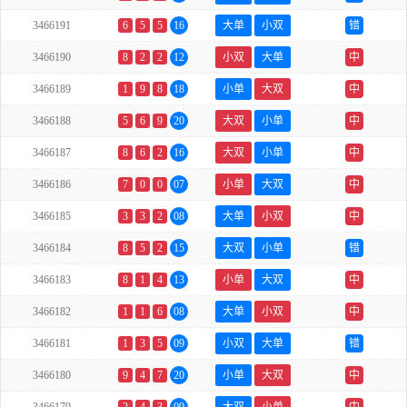
3466191
6
5
5
16
大单
小双
错
3466190
8
2
2
12
小双
大单
中
3466189
1
9
8
18
小单
大双
中
3466188
5
6
9
20
大双
小单
中
3466187
8
6
2
16
大双
小单
中
3466186
7
0
0
07
小单
大双
中
3466185
3
3
2
08
大单
小双
中
3466184
8
5
2
15
大双
小单
错
3466183
8
1
4
13
小单
大双
中
3466182
1
1
6
08
大单
小双
中
3466181
1
3
5
09
小双
大单
错
3466180
9
4
7
20
小单
大双
中