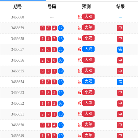
期号
号码
预测
结果
大双
3466660
---
殺
---
大单
3466659
0
8
4
12
殺
中
小双
3466658
7
4
7
18
殺
中
大双
3466657
8
6
8
22
殺
错
大双
3466656
2
6
0
08
殺
中
大双
3466655
9
7
3
19
殺
中
大双
3466654
7
8
3
18
殺
错
小双
3466653
2
8
5
15
殺
中
大单
3466652
1
4
2
07
殺
中
大双
3466651
2
7
1
10
殺
中
大单
3466650
8
1
4
13
殺
中
大单
3466649
1
7
2
10
殺
中