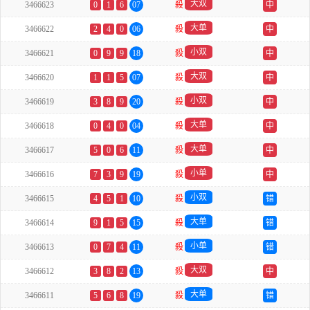
大双
3466623
0
1
6
07
殺
中
大单
3466622
2
4
0
06
殺
中
小双
3466621
0
9
9
18
殺
中
大双
3466620
1
1
5
07
殺
中
小双
3466619
3
8
9
20
殺
中
大单
3466618
0
4
0
04
殺
中
大单
3466617
5
0
6
11
殺
中
小单
3466616
7
3
9
19
殺
中
小双
3466615
4
5
1
10
殺
错
大单
3466614
9
1
5
15
殺
错
小单
3466613
0
7
4
11
殺
错
大双
3466612
3
8
2
13
殺
中
大单
3466611
5
6
8
19
殺
错