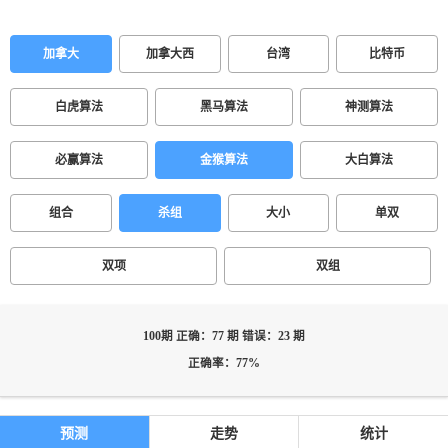
加拿大
加拿大西
台湾
比特币
白虎算法
黑马算法
神测算法
必赢算法
金猴算法
大白算法
组合
杀组
大小
单双
双项
双组
100期 正确：77 期 错误：23 期
正确率：77%
预测
走势
统计