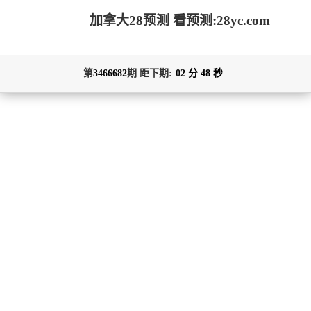
加拿大28预测 看预测:28yc.com
第
3466682
期 距下期:
02
分
48
秒