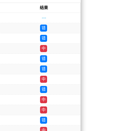
结果
---
错
错
中
错
错
中
错
中
中
错
中