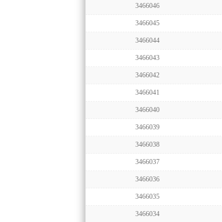
3466046
3466045
3466044
3466043
3466042
3466041
3466040
3466039
3466038
3466037
3466036
3466035
3466034