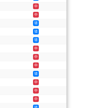
中
中
错
错
错
中
中
中
错
中
中
中
错