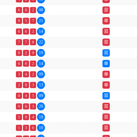
08
双
6
0
2
21
单
9
5
7
14
双
6
6
2
22
双
7
7
8
19
双
8
2
9
14
单
6
6
2
09
单
3
4
2
13
单
2
8
3
09
双
0
4
5
20
双
9
8
3
18
双
5
9
4
10
双
1
3
6