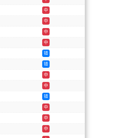
中
中
中
中
错
错
中
中
错
中
中
中