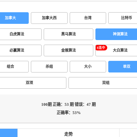
加拿大
加拿大西
台湾
比特币
白虎算法
黑马算法
神测算法
必赢算法
金猴算法
大白算法
组合
杀组
大小
单双
双项
双组
100期 正确：53 期 错误：47 期
正确率：53%
走势