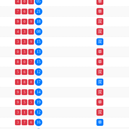
05
单
4
0
1
21
单
7
6
8
18
双
9
0
9
08
双
4
3
1
15
双
3
3
9
13
单
0
5
8
15
单
8
0
7
12
双
5
6
1
17
双
1
8
8
14
双
9
5
0
19
单
9
5
5
12
双
3
1
8
16
单
3
7
6