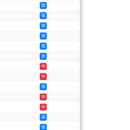
错
错
错
错
错
错
中
中
错
中
中
错
错