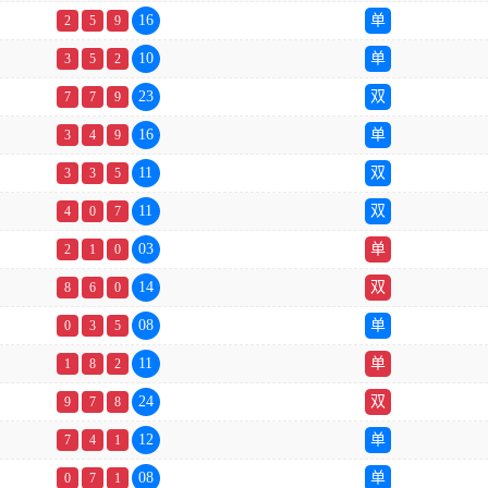
16
单
2
5
9
10
单
3
5
2
23
双
7
7
9
16
单
3
4
9
11
双
3
3
5
11
双
4
0
7
03
单
2
1
0
14
双
8
6
0
08
单
0
3
5
11
单
1
8
2
24
双
9
7
8
12
单
7
4
1
08
单
0
7
1