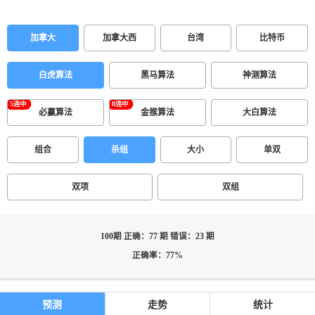
加拿大
加拿大西
台湾
比特币
白虎算法
黑马算法
神测算法
必赢算法
金猴算法
大白算法
组合
杀组
大小
单双
双项
双组
100期 正确：77 期 错误：23 期
正确率：77%
预测
走势
统计