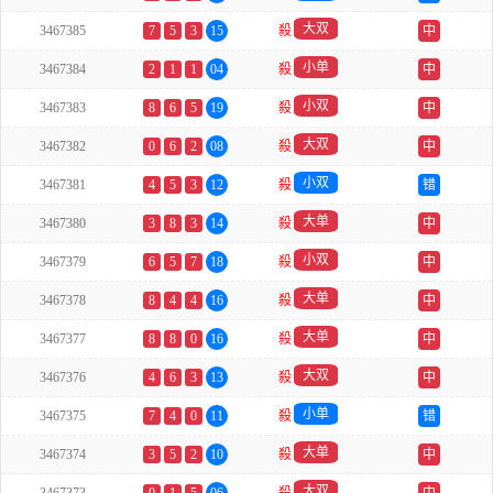
大双
3467385
7
5
3
15
殺
中
小单
3467384
2
1
1
04
殺
中
小双
3467383
8
6
5
19
殺
中
大双
3467382
0
6
2
08
殺
中
小双
3467381
4
5
3
12
殺
错
大单
3467380
3
8
3
14
殺
中
小双
3467379
6
5
7
18
殺
中
大单
3467378
8
4
4
16
殺
中
大单
3467377
8
8
0
16
殺
中
大双
3467376
4
6
3
13
殺
中
小单
3467375
7
4
0
11
殺
错
大单
3467374
3
5
2
10
殺
中
大双