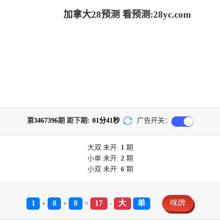
加拿大28预测 看预测:28yc.com
第
3467396
期 距下期:
01
分
40
秒
广告开关：
大双
未开:
1
期
小单
未开:
2
期
小双
未开:
6
期
1
8
8
17
大
单
咪牌
+
+
=
-