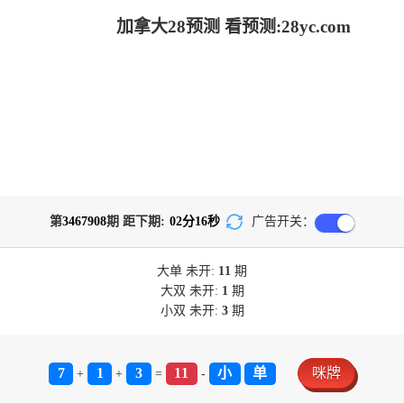
加拿大28预测 看预测:28yc.com
第
3467908
期 距下期:
02
分
16
秒
广告开关：
大单
未开:
11
期
大双
未开:
1
期
小双
未开:
3
期
7
1
3
11
小
单
咪牌
+
+
=
-