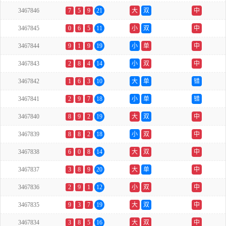
3467846
7
5
9
21
大
双
中
3467845
0
6
5
11
小
双
中
3467844
9
1
9
19
小
单
中
3467843
2
8
4
14
小
双
中
3467842
1
6
3
10
大
单
错
3467841
2
9
7
18
小
单
错
3467840
8
9
2
19
大
双
中
3467839
8
8
2
18
小
双
中
3467838
6
0
8
14
大
双
中
3467837
3
8
9
20
大
单
中
3467836
2
9
1
12
小
双
中
3467835
9
3
7
19
大
双
中
3467834
3
8
5
16
大
双
中