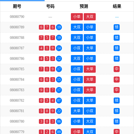
期号
号码
预测
结果
08080790
---
小单
大双
---
08080789
6
7
6
19
大双
小单
错
08080788
7
5
7
19
大双
小单
错
08080787
4
1
9
14
小双
大单
错
08080786
4
5
3
12
大双
小单
错
08080785
7
1
9
17
小双
大单
中
08080784
6
6
3
15
小双
大单
中
08080783
9
1
7
17
小双
大单
中
08080782
0
3
4
07
小双
大单
错
08080781
5
8
9
22
大单
小双
错
08080780
3
0
3
06
小单
大双
错
08080779
1
2
6
09
小单
大双
中