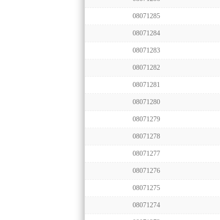
08071285
08071284
08071283
08071282
08071281
08071280
08071279
08071278
08071277
08071276
08071275
08071274