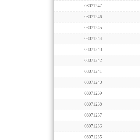
08071247
08071246
08071245
08071244
08071243
08071242
08071241
08071240
08071239
08071238
08071237
08071236
08071235