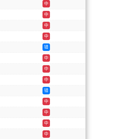
中
中
中
中
错
中
中
中
错
中
中
中
中