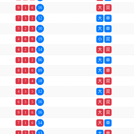
16
大
双
9
1
6
12
大
单
7
3
2
10
大
单
5
2
3
19
小
双
4
6
9
14
大
双
4
2
8
06
大
单
3
1
2
09
大
单
8
1
0
18
大
双
7
7
4
12
大
双
4
3
5
16
大
双
6
5
5
16
大
双
9
1
6
14
大
单
7
1
6
13
大
单
1
7
5