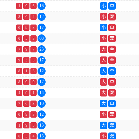
16
小
单
1
9
6
12
小
双
8
0
4
17
小
单
0
9
8
08
小
双
0
5
3
23
大
单
7
9
7
17
大
单
9
5
3
12
大
单
8
1
3
17
大
单
8
9
0
14
大
双
4
9
1
10
大
单
7
0
3
12
小
双
0
9
3
13
大
双
1
9
3
13
小
双
6
3
4