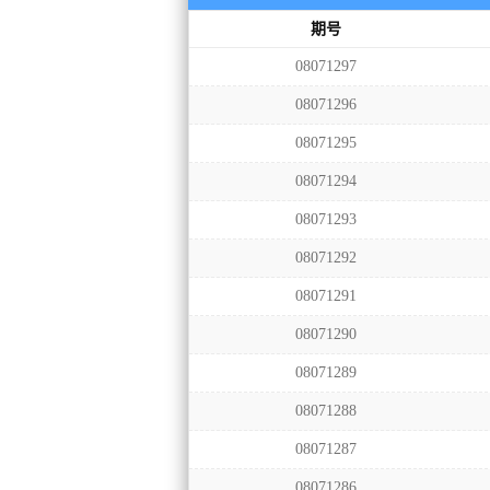
期号
08071297
08071296
08071295
08071294
08071293
08071292
08071291
08071290
08071289
08071288
08071287
08071286