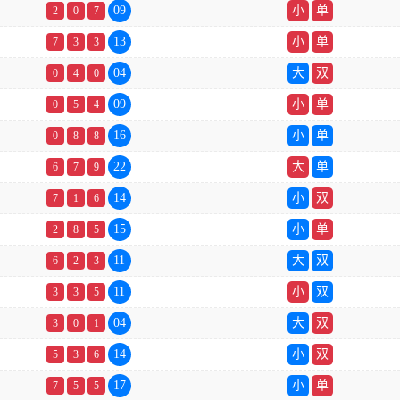
09
小
单
2
0
7
13
小
单
7
3
3
04
大
双
0
4
0
09
小
单
0
5
4
16
小
单
0
8
8
22
大
单
6
7
9
14
小
双
7
1
6
15
小
单
2
8
5
11
大
双
6
2
3
11
小
双
3
3
5
04
大
双
3
0
1
14
小
双
5
3
6
17
小
单
7
5
5