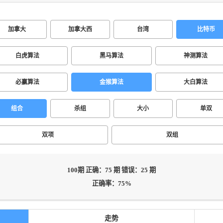
加拿大
加拿大西
台湾
比特币
白虎算法
黑马算法
神测算法
必赢算法
金猴算法
大白算法
组合
杀组
大小
单双
双项
双组
100期 正确：75 期 错误：25 期
正确率：75%
走势