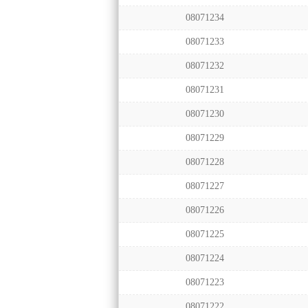
08071234
08071233
08071232
08071231
08071230
08071229
08071228
08071227
08071226
08071225
08071224
08071223
08071222