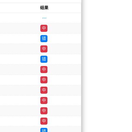
结果
---
中
错
中
错
中
中
中
中
中
中
错