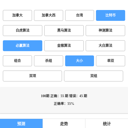
加拿大
加拿大西
台湾
比特币
白虎算法
黑马算法
神测算法
必赢算法
金猴算法
大白算法
组合
杀组
大小
单双
双项
双组
100期 正确：55 期 错误：45 期
正确率：55%
预测
走势
统计