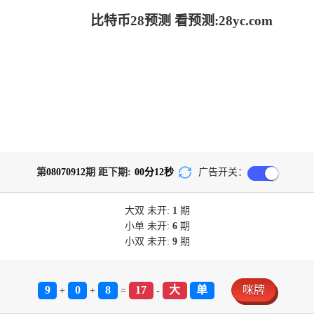
比特币28预测 看预测:28yc.com
第
08070912
期 距下期:
00
分
12
秒
广告开关：
大双
未开:
1
期
小单
未开:
6
期
小双
未开:
9
期
9
0
8
17
大
单
咪牌
+
+
=
-