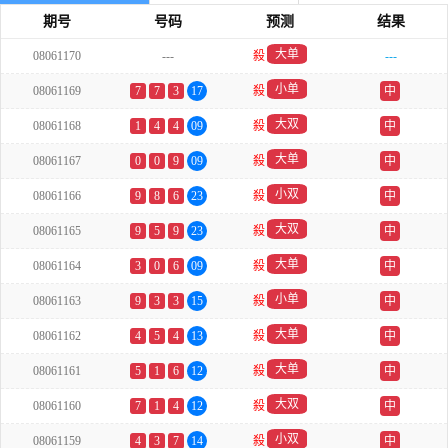
期号
号码
预测
结果
大单
08061170
---
殺
---
小单
08061169
7
7
3
17
殺
中
大双
08061168
1
4
4
09
殺
中
大单
08061167
0
0
9
09
殺
中
小双
08061166
9
8
6
23
殺
中
大双
08061165
9
5
9
23
殺
中
大单
08061164
3
0
6
09
殺
中
小单
08061163
9
3
3
15
殺
中
大单
08061162
4
5
4
13
殺
中
大单
08061161
5
1
6
12
殺
中
大双
08061160
7
1
4
12
殺
中
小双
08061159
4
3
7
14
殺
中