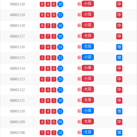
小双
08061120
8
4
8
20
殺
中
小双
08061119
9
6
0
15
殺
中
小双
08061118
8
7
1
16
殺
中
大双
08061117
1
7
2
10
殺
中
大双
08061116
7
4
3
14
殺
错
小双
08061115
1
8
3
12
殺
错
小单
08061114
7
8
9
24
殺
中
小双
08061113
6
7
7
20
殺
中
大双
08061112
3
4
8
15
殺
中
大单
08061111
2
9
5
16
殺
中
小单
08061110
1
4
6
11
殺
错
大单
08061109
4
5
0
09
殺
中
大双
08061108
7
9
2
18
殺
错