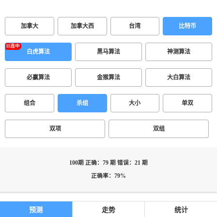
加拿大
加拿大西
台湾
比特币
白虎算法
黑马算法
神测算法
必赢算法
金猴算法
大白算法
组合
杀组
大小
单双
双项
双组
100期 正确：79 期 错误：21 期
正确率：79%
预测
走势
统计