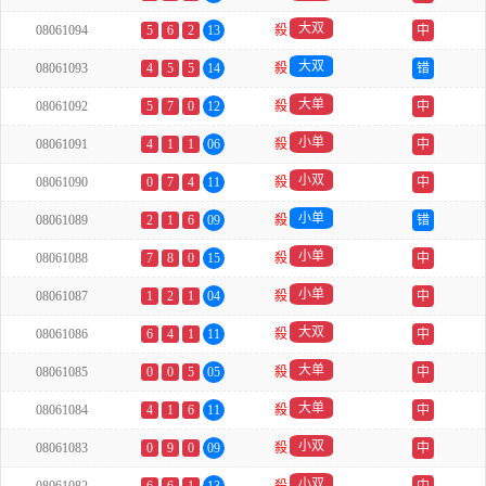
大双
08061094
5
6
2
13
殺
中
大双
08061093
4
5
5
14
殺
错
大单
08061092
5
7
0
12
殺
中
小单
08061091
4
1
1
06
殺
中
小双
08061090
0
7
4
11
殺
中
小单
08061089
2
1
6
09
殺
错
小单
08061088
7
8
0
15
殺
中
小单
08061087
1
2
1
04
殺
中
大双
08061086
6
4
1
11
殺
中
大单
08061085
0
0
5
05
殺
中
大单
08061084
4
1
6
11
殺
中
小双
08061083
0
9
0
09
殺
中
小双