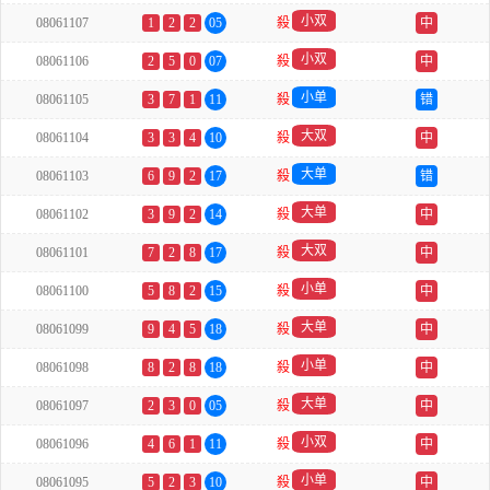
小双
08061107
1
2
2
05
殺
中
小双
08061106
2
5
0
07
殺
中
小单
08061105
3
7
1
11
殺
错
大双
08061104
3
3
4
10
殺
中
大单
08061103
6
9
2
17
殺
错
大单
08061102
3
9
2
14
殺
中
大双
08061101
7
2
8
17
殺
中
小单
08061100
5
8
2
15
殺
中
大单
08061099
9
4
5
18
殺
中
小单
08061098
8
2
8
18
殺
中
大单
08061097
2
3
0
05
殺
中
小双
08061096
4
6
1
11
殺
中
小单
08061095
5
2
3
10
殺
中